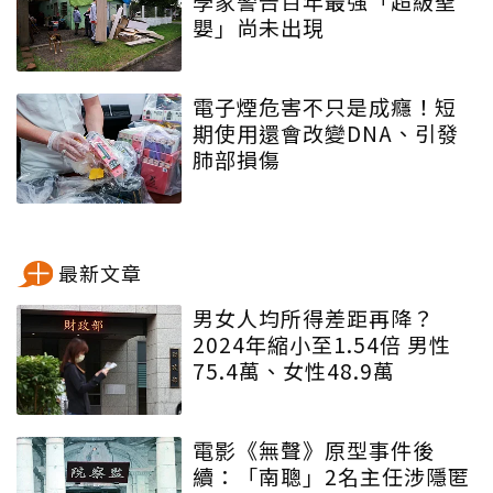
學家警告百年最強「超級聖
嬰」尚未出現
電子煙危害不只是成癮！短
期使用還會改變DNA、引發
肺部損傷
最新文章
男女人均所得差距再降？
2024年縮小至1.54倍 男性
75.4萬、女性48.9萬
電影《無聲》原型事件後
續：「南聰」2名主任涉隱匿