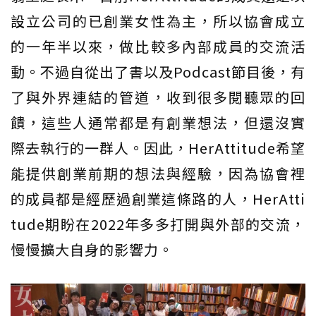
設立公司的已創業女性為主，所以協會成立
的一年半以來，做比較多內部成員的交流活
動。不過自從出了書以及Podcast節目後，有
了與外界連結的管道，收到很多閱聽眾的回
饋，這些人通常都是有創業想法，但還沒實
際去執行的一群人。因此，HerAttitude希望
能提供創業前期的想法與經驗，因為協會裡
的成員都是經歷過創業這條路的人，HerAtti
tude期盼在2022年多多打開與外部的交流，
慢慢擴大自身的影響力。