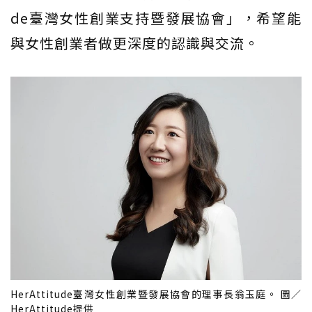
de臺灣女性創業支持暨發展協會」，希望能
與女性創業者做更深度的認識與交流。
HerAttitude臺灣女性創業暨發展協會的理事長翁玉庭。 圖／
HerAttitude提供