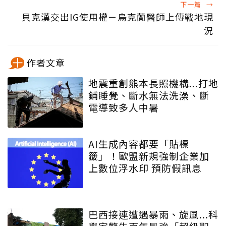
下一篇
→
貝克漢交出IG使用權－烏克蘭醫師上傳戰地現
況
作者文章
地震重創熊本長照機構...打地
鋪睡覺、斷水無法洗澡、斷
電導致多人中暑
AI生成內容都要「貼標
籤」！歐盟新規強制企業加
上數位浮水印 預防假訊息
巴西接連遭遇暴雨、旋風...科