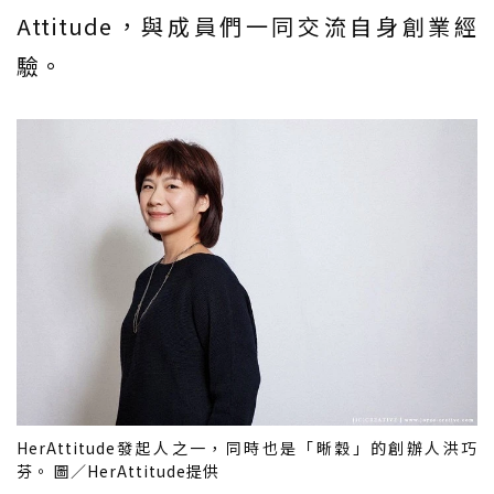
Attitude，與成員們一同交流自身創業經
驗。
HerAttitude發起人之一，同時也是「晰穀」的創辦人洪巧
芬。 圖／HerAttitude提供