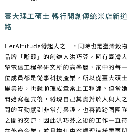
臺大理工碩士 轉行開創傳統米店新道
路
HerAttitude發起人之一，同時也是臺灣穀物
品牌「
晰穀
」的創辦人洪巧芬，擁有臺灣大
學電信工程學研究所的高學歷，家中的每一
位成員都是從事科技產業，所以從臺大碩士
畢業後，也就順理成章當上工程師。但當她
開始寫程式後，發現自己其實對於人與人之
間的互動感到非常有興趣，也喜歡跨國團隊
之間的交流，因此洪巧芬之後的工作一直待
在外商企業，並且擔任專案經理這樣需要與