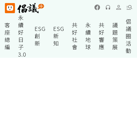
永
倡
客
續
共
永
共
議
ESG
ESG
議
座
好
好
續
好
題
創
新
圈
總
日
社
地
響
策
新
知
活
編
子
會
球
應
展
動
3.0