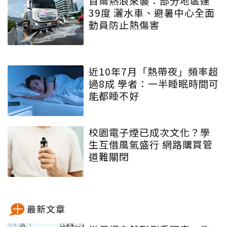
首爾熱浪來襲：部分地區達
39度 灑水車、避暑中心全面
動員防止熱傷害
近10年7月「熱帶夜」頻率超
過8成 學者：一半睡眠時間可
能都睡不好
校園電子煙已成次文化？學
生互借風氣盛行 網路購買管
道難關閉
最新文章