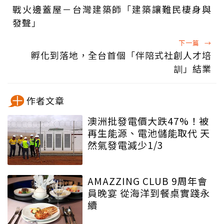
戰火邊蓋屋－台灣建築師「建築讓難民棲身與
發聲」
下一篇
→
孵化到落地，全台首個「伴陪式社創人才培
訓」結業
作者文章
澳洲批發電價大跌47%！被
再生能源、電池儲能取代 天
然氣發電減少1/3
AMAZZING CLUB 9周年會
員晚宴 從海洋到餐桌實踐永
續