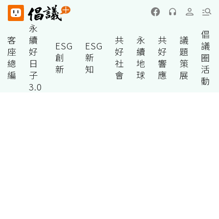
永
倡
客
續
共
永
共
議
ESG
ESG
議
座
好
好
續
好
題
創
新
圈
總
日
社
地
響
策
新
知
活
編
子
會
球
應
展
動
3.0