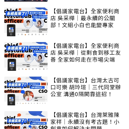
【倡議家電台】全家便利商
店 吳采樺｜最永續的公關
部！文組小白也能變專家
【倡議家電台】全家便利商
店 吳采樺｜從剩食到移工友
善 全家如何走在市場尖端
【倡議家電台】台灣太古可
口可樂 胡玲瑄｜三代同堂辦
公室 溝通0隔閡靠這招！
【倡議家電台】台灣萊雅陳
家祥｜永續沒有考古題！小
創意如何解決大問題