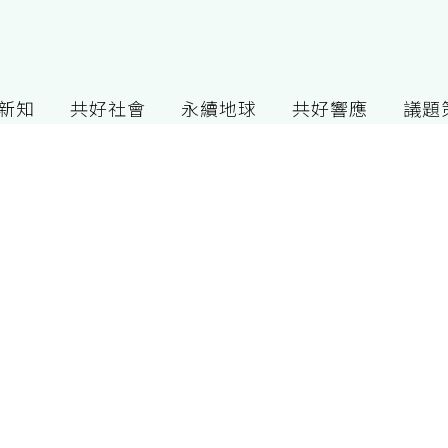
G新知
共好社會
永續地球
共好響應
議題