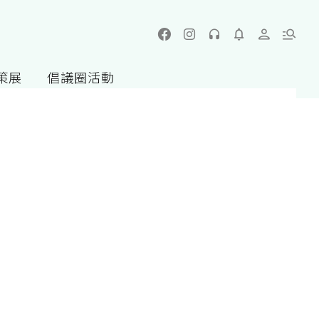
策展
倡議圈活動