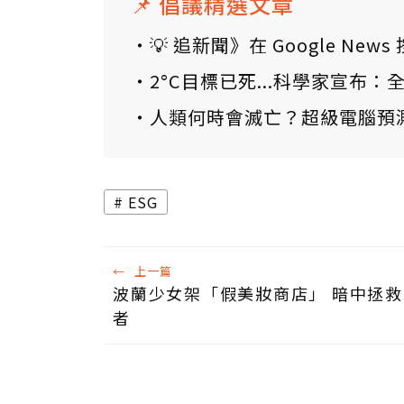
📌 倡議精選文章
💡 追新聞》在 Google N
2°C目標已死...科學家宣布
人類何時會滅亡？超級電腦預
ESG
←
上一篇
波蘭少女架「假美妝商店」 暗中拯
者