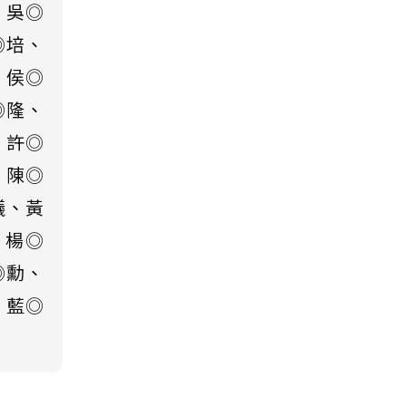
、吳◎
◎培、
、侯◎
◎隆、
、許◎
、陳◎
議、黃
、楊◎
◎勳、
、藍◎