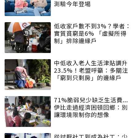
測驗今年登場
低收家戶數不到3%？學者：
實質貧窮是6% 「虛擬所得
制」排除邊緣戶
中低收入老人生活津貼調升
23.5%！老盟呼籲：多關注
「窮到只剩房」的邊緣戶
71%脆弱兒少缺乏生活費...
伊比走過經濟困頓回鄉：別
讓環境限制你的想像
從討厭社工到成為社工：少