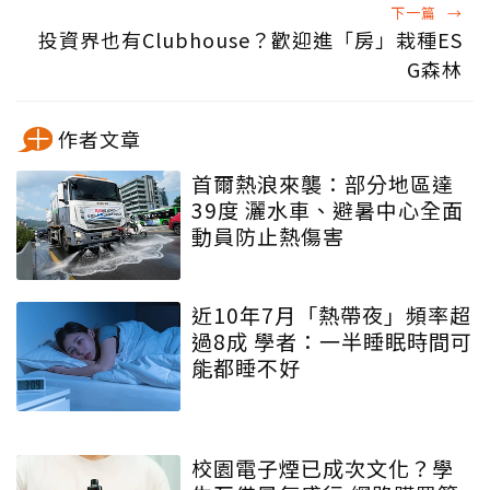
下一篇
→
投資界也有Clubhouse？歡迎進「房」栽種ES
G森林
作者文章
首爾熱浪來襲：部分地區達
39度 灑水車、避暑中心全面
動員防止熱傷害
近10年7月「熱帶夜」頻率超
過8成 學者：一半睡眠時間可
能都睡不好
校園電子煙已成次文化？學