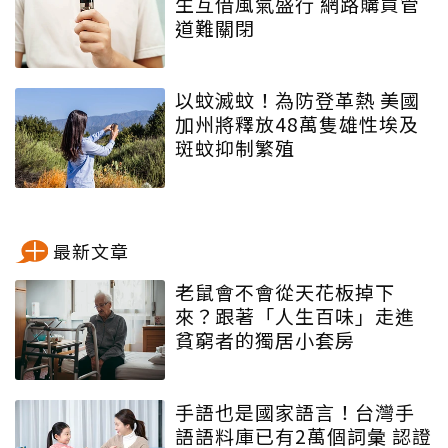
生互借風氣盛行 網路購買管
道難關閉
以蚊滅蚊！為防登革熱 美國
加州將釋放48萬隻雄性埃及
斑蚊抑制繁殖
最新文章
老鼠會不會從天花板掉下
來？跟著「人生百味」走進
貧窮者的獨居小套房
手語也是國家語言！台灣手
語語料庫已有2萬個詞彙 認證