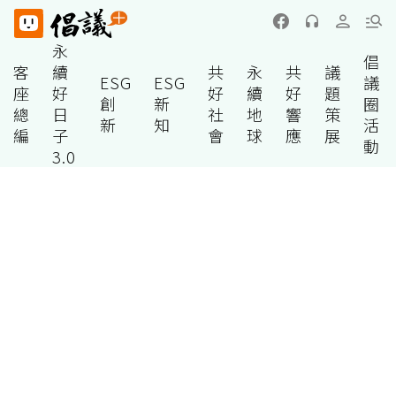
永
倡
客
續
共
永
共
議
ESG
ESG
議
座
好
好
續
好
題
創
新
圈
總
日
社
地
響
策
新
知
活
編
子
會
球
應
展
動
3.0