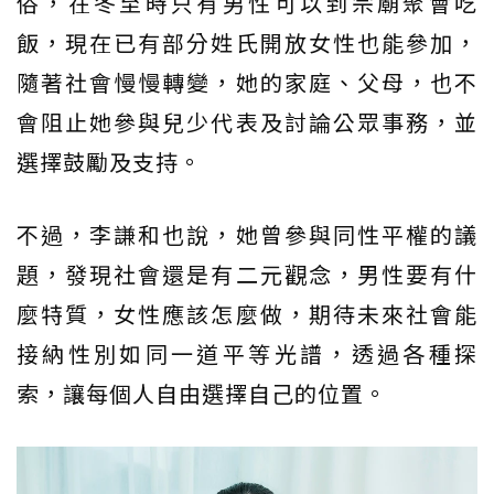
俗，在冬至時只有男性可以到宗廟聚會吃
飯，現在已有部分姓氏開放女性也能參加，
隨著社會慢慢轉變，她的家庭、父母，也不
會阻止她參與兒少代表及討論公眾事務，並
選擇鼓勵及支持。
不過，李謙和也說，她曾參與同性平權的議
題，發現社會還是有二元觀念，男性要有什
麼特質，女性應該怎麼做，期待未來社會能
接納性別如同一道平等光譜，透過各種探
索，讓每個人自由選擇自己的位置。