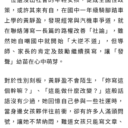
策，或許其來有自，在國中一年級騎腳踏車
上學的黃靜盈，發現經常與汽機車爭道，就
在聯絡簿寫一長篇的路權改善「社論」，雖
然她自嘲國中就開始「大逆不道」，但導
師、家長的肯定及鼓勵繼續撰寫，讓「發
聲」幼苗在心中萌芽。
對於性別刻板，黃靜盈不會陌生，「妳寫這
個幹嘛？」、「這能做什麼改變？」這般話
語沒有少過，她回憶自己參與一些社運時，
當身邊女孩夥伴往前衝，卻有許多人滿頭問
號，讓她不禁納悶，難道女孩只能寫文章、