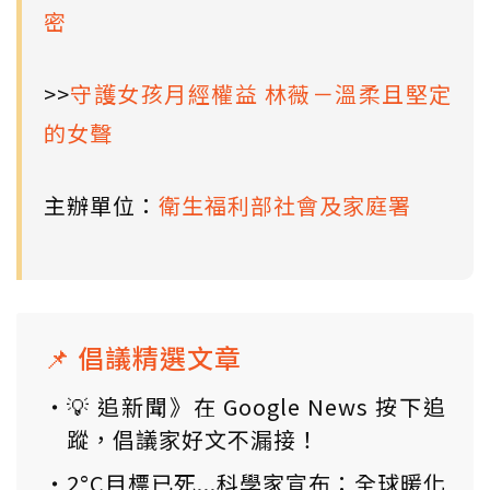
密
>>
守護女孩月經權益 林薇－溫柔且堅定
的女聲
主辦單位：
衛生福利部社會及家庭署
📌 倡議精選文章
💡 追新聞》在 Google News 按下追
蹤，倡議家好文不漏接！
2°C目標已死...科學家宣布：全球暖化