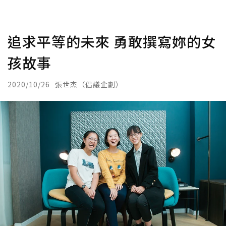
追求平等的未來 勇敢撰寫妳的女
孩故事
2020/10/26
張世杰（倡議企劃）