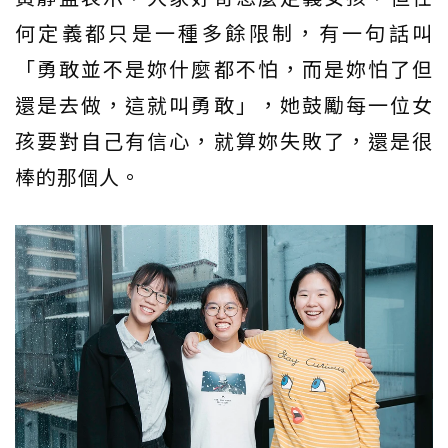
何定義都只是一種多餘限制，有一句話叫
「勇敢並不是妳什麼都不怕，而是妳怕了但
還是去做，這就叫勇敢」，她鼓勵每一位女
孩要對自己有信心，就算妳失敗了，還是很
棒的那個人。