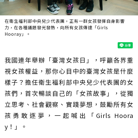
在衛生福利部中央兒少代表團，正有一群女孩發揮自身影響
力，在各種議題發光發熱，向所有女孩傳達「Girls
Hooray」。
我國連年舉辦「臺灣女孩日」，呼籲各界重
視女孩權益，那你心目中的臺灣女孩是什麼
樣子？擔任衛生福利部中央兒少代表團的女
孩們，首次暢談自己的「女孩故事」，從獨
立思考、社會觀察、實踐夢想，鼓勵所有女
孩勇敢逐夢，一起喊出「Girls Hoora
y！」。