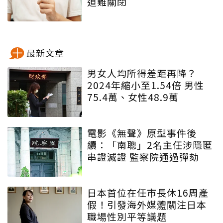
道難關閉
最新文章
男女人均所得差距再降？
2024年縮小至1.54倍 男性
75.4萬、女性48.9萬
電影《無聲》原型事件後
續：「南聰」2名主任涉隱匿
串證滅證 監察院通過彈劾
日本首位在任市長休16周產
假！引發海外媒體關注日本
職場性別平等議題