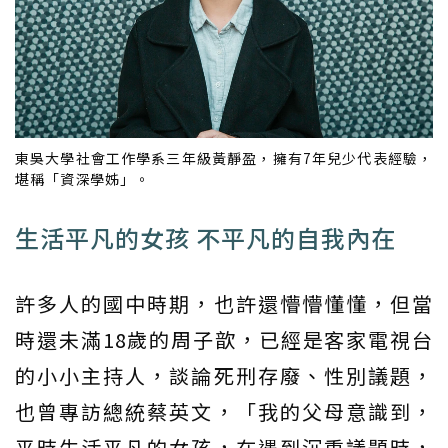
東吳大學社會工作學系三年級黃靜盈，擁有7年兒少代表經驗，
堪稱「資深學姊」。
生活平凡的女孩 不平凡的自我內在
許多人的國中時期，也許還懵懵懂懂，但當
時還未滿18歲的周子歆，已經是客家電視台
的小小主持人，談論死刑存廢、性別議題，
也曾專訪總統蔡英文，「我的父母意識到，
平時生活平凡的女孩，在遇到沉重議題時，