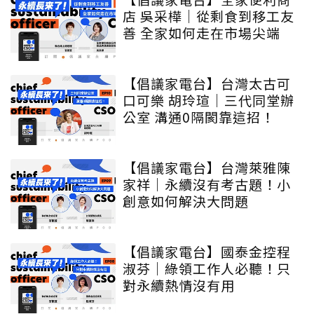
店 吳采樺｜從剩食到移工友
善 全家如何走在市場尖端
【倡議家電台】台灣太古可
口可樂 胡玲瑄｜三代同堂辦
公室 溝通0隔閡靠這招！
【倡議家電台】台灣萊雅陳
家祥｜永續沒有考古題！小
創意如何解決大問題
【倡議家電台】國泰金控程
淑芬｜綠領工作人必聽！只
對永續熱情沒有用