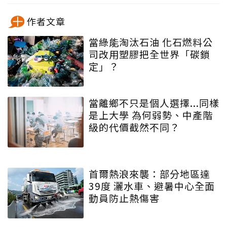
作者文章
當綠能淘汰石油 化石燃料公
司改用塑膠把全世界「碳鎖
定」？
當離鄉不只是個人選擇...同樣
是上大學 為何弱勢、中產階
級的代價截然不同？
首爾熱浪來襲：部分地區達
39度 灑水車、避暑中心全面
動員防止熱傷害