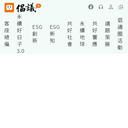
永
倡
客
續
共
永
共
議
ESG
ESG
議
座
好
好
續
好
題
創
新
圈
總
日
社
地
響
策
新
知
活
編
子
會
球
應
展
動
3.0