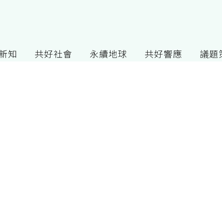
G新知
共好社會
永續地球
共好響應
議題