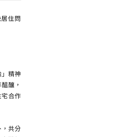
決居住問
交融」精神
 年醞釀，
住宅合作
外，共分