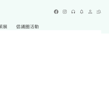
策展
倡議圈活動