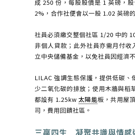
成 250 份，每股股價是 1 英
2%，合作社便會以一股 1.02 英
社員必須繳交整個社區 1/20 中的
非個人貸款；此外社員亦需月付收入的
立中央儲備基金，以免社員因經濟
LILAC 強調生態保護，提供低
少二氧化碳的排放；使用木牆與稻
都設有 1.25kw
太陽能
板，共用屋頂
司，費用回饋社區。
三贏四生 凝聚共識與情感