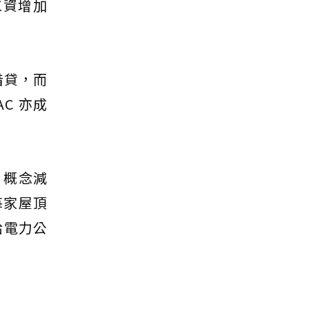
工資增加
借貸，而
C 亦成
）概念減
每家屋頂
給電力公