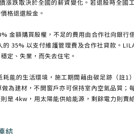
磅，股價漲跌取決於全國的薪資變化。若退股時全國
磅的價格退還股金。
 10% 金額購買股權，不足的費用由合作社向銀行
 35% 以支付維護管理費及合作社貸款。LILA
不穩定、失業，而失去住宅。
碳、低耗能的生活環境，施工期間藉由碳足跡（註1
草做為建材，不開窗戶亦可保持室內空氣品質；
則是 4kw，用太陽能供給能源，剩餘電力則賣
連結