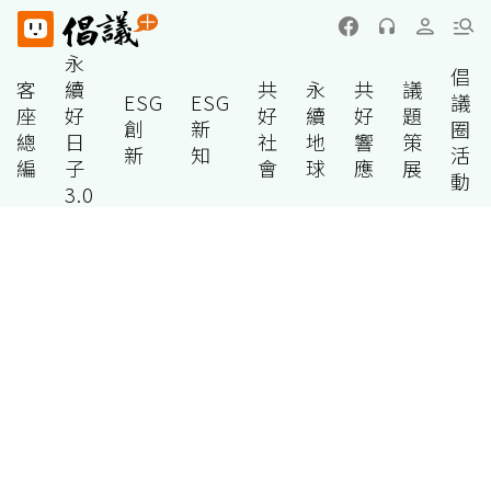
永
倡
客
續
共
永
共
議
ESG
ESG
議
座
好
好
續
好
題
創
新
圈
總
日
社
地
響
策
新
知
活
編
子
會
球
應
展
動
3.0