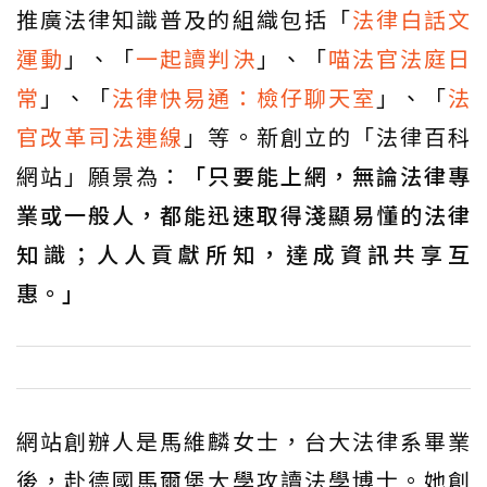
推廣法律知識普及的組織包括「
法律白話文
運動
」、「
一起讀判決
」、「
喵法官法庭日
常
」、「
法律快易通：檢仔聊天室
」、「
法
官改革司法連線
」等。新創立的「法律百科
網站」願景為：
「只要能上網，無論法律專
業或一般人，都能迅速取得淺顯易懂的法律
知識；人人貢獻所知，達成資訊共享互
惠。」
網站創辦人是馬維麟女士，台大法律系畢業
後，赴德國馬爾堡大學攻讀法學博士。她創