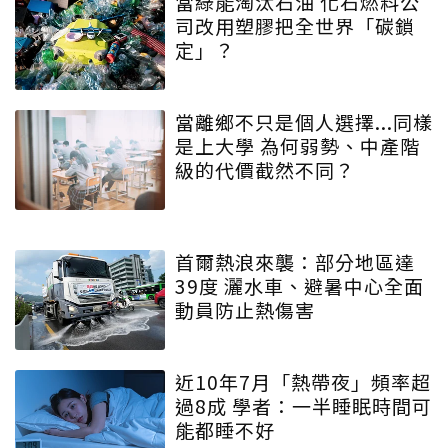
當綠能淘汰石油 化石燃料公
司改用塑膠把全世界「碳鎖
定」？
當離鄉不只是個人選擇...同樣
是上大學 為何弱勢、中產階
級的代價截然不同？
首爾熱浪來襲：部分地區達
39度 灑水車、避暑中心全面
動員防止熱傷害
近10年7月「熱帶夜」頻率超
過8成 學者：一半睡眠時間可
能都睡不好