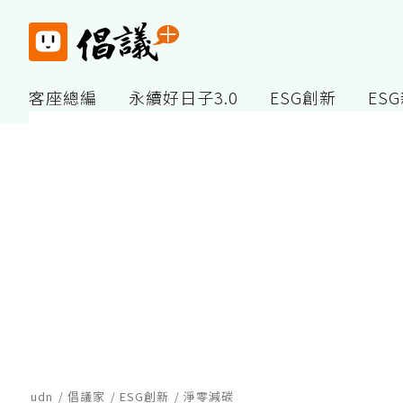
客座總編
永續好日子3.0
ESG創新
ES
udn
倡議家
ESG創新
淨零減碳