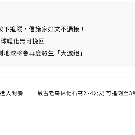
ews 按下追蹤，倡議家好文不漏接！
：全球暖化無可挽回
測地球將會再度發生「大滅絕」
似遭人飼養
最古老森林化石高2~4公尺 可追溯至3