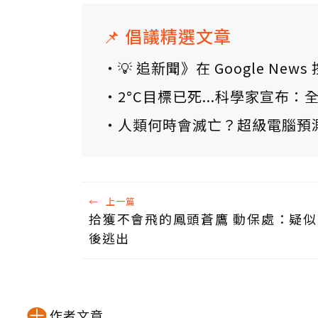
📌 倡議精選文章
💡 追新聞》在 Google N
2°C目標已死...科學家宣布
人類何時會滅亡？超級電腦預
←
上一篇
拾獲不會飛的鳳頭蒼鷹 動保處：疑
後逃出
作者文章