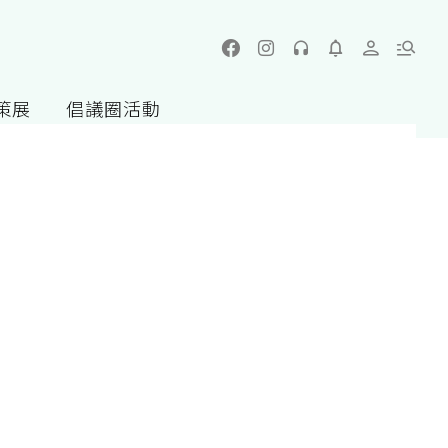
策展
倡議圈活動