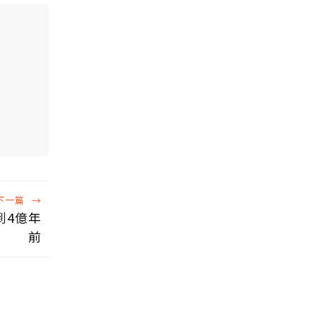
下一篇
→
到4億年
前