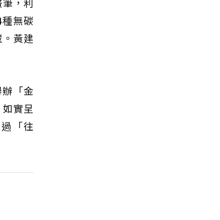
畫筆，利
4種無碳
藏。黃建
舉辦「金
」如實呈
透過「往