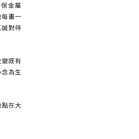
環保金屬
他每畫一
真誠對待
改變既有
心念為生
地點在大