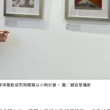
等待風乾成形時間需以小時計算。 圖／趙容萱攝影