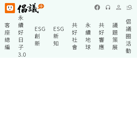
永
倡
客
續
共
永
共
議
ESG
ESG
議
座
好
好
續
好
題
創
新
圈
總
日
社
地
響
策
新
知
活
編
子
會
球
應
展
動
3.0