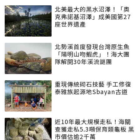
北美最大的黑水沼澤！「奧
克弗諾基沼澤」成美國第27
座世界遺產
北勢溪首度發現台灣原生魚
「陽明山吻鰕虎」！海大團
隊解開30年溪流謎團
重現傳統砌石技藝 手工修復
泰雅族起源地Sbayan古道
近10年最大規模走私！海關
查獲走私5.3噸保育類龜板 黑
市價估逾2千萬