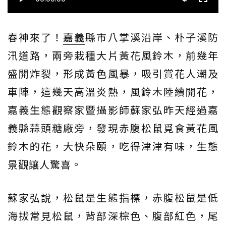
春神來了！
嘉義
縣市八掌溪沿岸、朴子溪防
汛道路，兩旁栽種大片黃花風鈴木，前幾年
盛開炸裂，形成黃色風暴，吸引賞花人潮及
車陣，這幾天高溫炎熱，風鈴木陸續開花，
嘉義生態觀察家暨攝影師蘇家弘昨天經過嘉
義縣蒜頭糖廠旁，發現赤腹松鼠覓食黃花風
鈴木的花，大快朵頤，吃得津津有味，生態
景觀讓人驚喜。
蘇家弘說，松鼠是生態指標，赤腹松鼠是低
海拔常見松鼠，背部深棕色、腹部紅色，尾