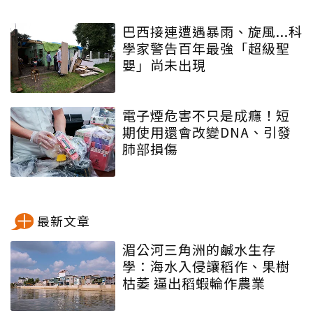
巴西接連遭遇暴雨、旋風...科
學家警告百年最強「超級聖
嬰」尚未出現
電子煙危害不只是成癮！短
期使用還會改變DNA、引發
肺部損傷
最新文章
湄公河三角洲的鹹水生存
學：海水入侵讓稻作、果樹
枯萎 逼出稻蝦輪作農業