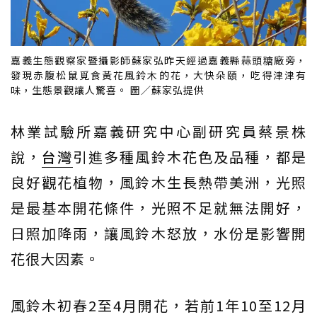
嘉義生態觀察家暨攝影師蘇家弘昨天經過嘉義縣蒜頭糖廠旁，
發現赤腹松鼠覓食黃花風鈴木的花，大快朵頤，吃得津津有
味，生態景觀讓人驚喜。 圖／蘇家弘提供
林業試驗所嘉義研究中心副研究員蔡景株
說，
台灣
引進多種風鈴木花色及品種，都是
良好觀花植物，風鈴木生長熱帶美洲，光照
是最基本開花條件，光照不足就無法開好，
日照加降雨，讓風鈴木怒放，水份是影響開
花很大因素。
風鈴木初春2至4月開花，若前1年10至12月