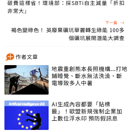
碳費這樣省！環境部：採SBTi自主減量「折扣
非常大」
下一篇
→
褐色變綠色！ 英廢棄礦坑華麗轉生綠能 100多
個礦坑展開潛能大調查
作者文章
地震重創熊本長照機構...打地
鋪睡覺、斷水無法洗澡、斷
電導致多人中暑
AI生成內容都要「貼標
籤」！歐盟新規強制企業加
上數位浮水印 預防假訊息