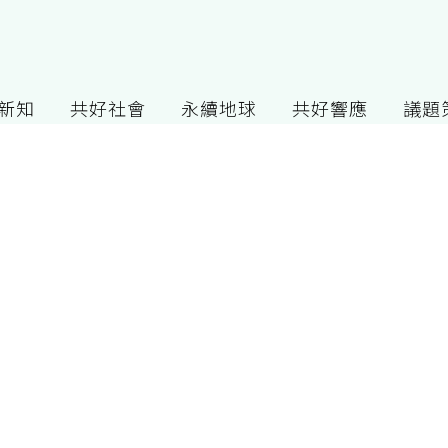
G新知
共好社會
永續地球
共好響應
議題