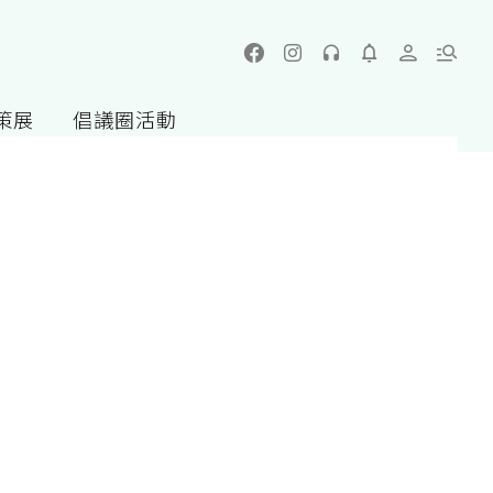
策展
倡議圈活動