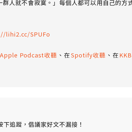
一群人就不會寂寞。」每個人都可以用自己的方
://lihi2.cc/SPUFo
Apple Podcast收聽
、在
Spotify收聽
、在
KK
ews 按下追蹤，倡議家好文不漏接！