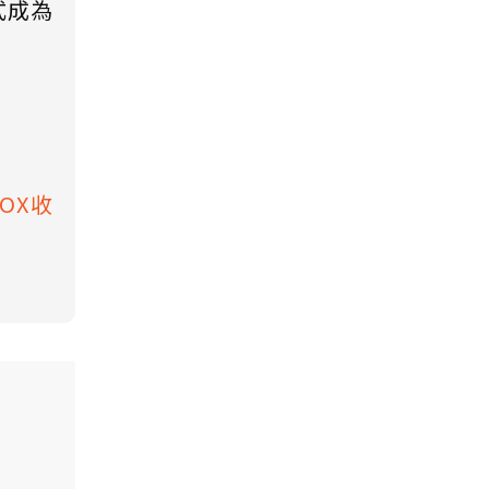
式成為
BOX收