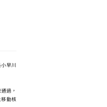
長小早川
查通過，
止移動核