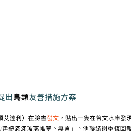
提出
鳥類
友善措施方案
i（穎艾達利）在臉書
發文
，貼出一隻在曾文水庫發
的建體滿滿玻璃帷幕。無言」。他聯絡謝季恆回