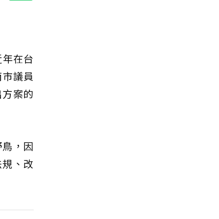
近年在台
南市議員
出方案的
野鳥，因
法規、改