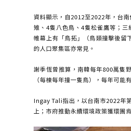
資料顯示，自2012至2022年，
雉、4隻八色鳥、4隻松雀鷹等；三
帷幕上有「鳥拓」（鳥類撞擊後留
的人口聚集區亦常見。
謝季恆曾推算，南韓每年800萬隻
（每棟每年撞一隻鳥），每年可能有
Ingay Tali指出，以台南市2
上；市府推動永續環境政策獲環團