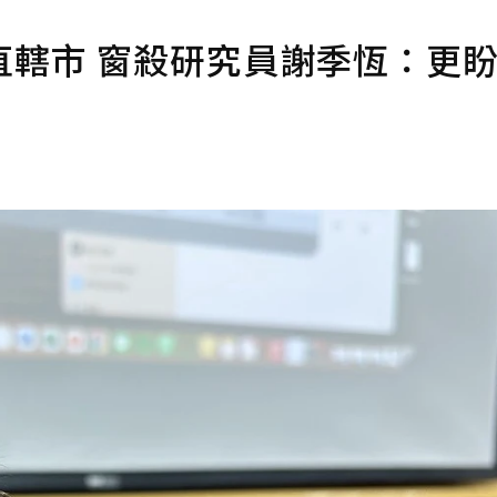
直轄市 窗殺研究員謝季恆：更