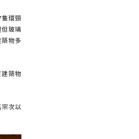
7隻環頸
體但玻璃
建築物多
有建築物
萬宗次以