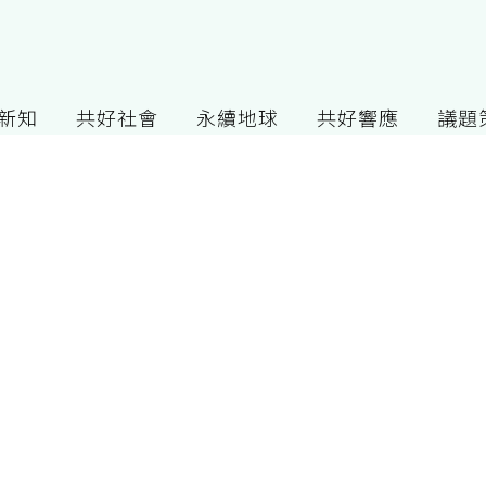
G新知
共好社會
永續地球
共好響應
議題