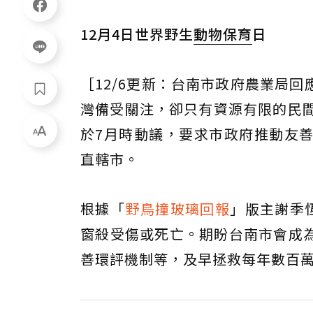
12月4日世界野生
動物保育
日
［12/6更新：台南市政府農業局
灣備受關注，卻只有資源有限的民間
於7月時動議，要求市政府推動友
直轄市。
根據「
野鳥撞玻璃回報
」版主謝季
窗殺受傷或死亡。期盼台南市會成
善環評機制等，及早拯救每年數百