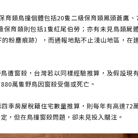
台南保育類鳥撞個體包括20隻二級保育類鳳頭蒼鷹、
級保育類則包括1隻紅尾伯勞；亦有未見鳥類屍
下的粉塵痕跡），而通報地點不止淺山地區，在
野鳥遭窗殺，台灣若以同樣經驗推算，及假設現
880萬隻野鳥因窗殺受傷或死亡。
022年第四季房屋稅籍住宅數量推算，則每年有高達72
肯定，但在鳥撞窗殺問題，卻未見投入關注。