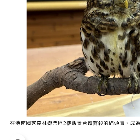
在池南國家森林遊樂區2樓觀景台遭窗殺的貓頭鷹，成為