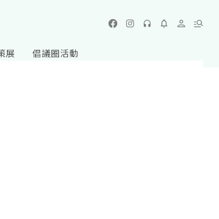
策展
倡議圈活動