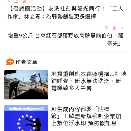
←
上一篇
【倡議圈活動】友洗社創與陽光同行！「工人
作家」林立青：為弱勢創造更多選擇
下一篇
→
增重9公斤 台東紅石部落野放高齡黑熊伯伯「閽
帝夫」
作者文章
地震重創熊本長照機構...打地
鋪睡覺、斷水無法洗澡、斷
電導致多人中暑
AI生成內容都要「貼標
籤」！歐盟新規強制企業加
上數位浮水印 預防假訊息