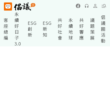
永
倡
客
續
共
永
共
議
ESG
ESG
議
座
好
好
續
好
題
創
新
圈
總
日
社
地
響
策
新
知
活
編
子
會
球
應
展
動
3.0