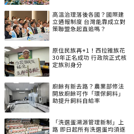
高溫治理落後各國？國際建
立通報制度 台灣能靠成立對
策聯盟急起直追嗎？
原住民族再+1！西拉雅族花
30年正名成功 行政院正式核
定族別身分
廚餘有新去路？農業部修法
開放廚餘可作「環保飼料」
助提升飼料自給率
「洗選蛋溯源管理新制」上
路 即日起所有洗選蛋均須逐