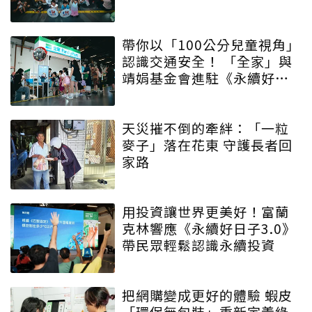
帶你以「100公分兒童視角」
認識交通安全！ 「全家」與
靖娟基金會進駐《永續好日
子》 特殊互動設計帶領大眾
學習交安知識
天災摧不倒的牽絆：「一粒
麥子」落在花東 守護長者回
家路
用投資讓世界更美好！富蘭
克林響應《永續好日子3.0》
帶民眾輕鬆認識永續投資
把網購變成更好的體驗 蝦皮
「環保無包裝」重新定義綠