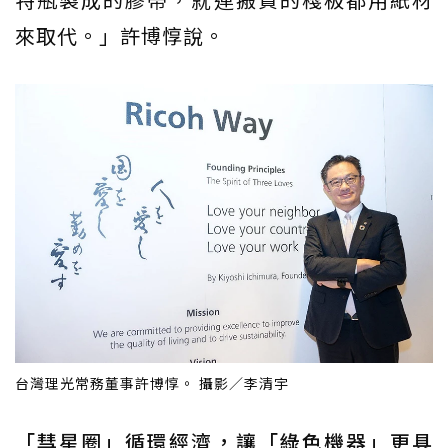
來取代。」許博惇說。
台灣理光常務董事許博惇。 攝影／李清宇
「彗星圈」循環經濟，讓「綠色機器」更具