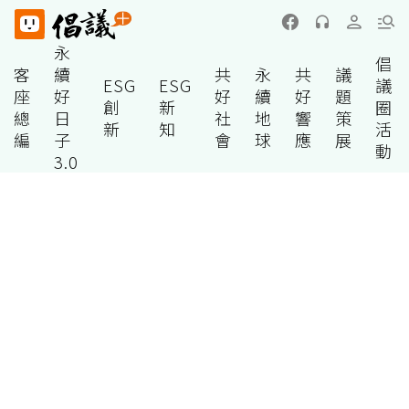
永
倡
客
續
共
永
共
議
ESG
ESG
議
座
好
好
續
好
題
創
新
圈
總
日
社
地
響
策
新
知
活
編
子
會
球
應
展
動
3.0