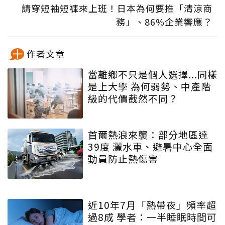
請穿短袖短褲來上班！日本為何要推「清涼商
務」、86%企業響應？
作者文章
當離鄉不只是個人選擇...同樣
是上大學 為何弱勢、中產階
級的代價截然不同？
首爾熱浪來襲：部分地區達
39度 灑水車、避暑中心全面
動員防止熱傷害
近10年7月「熱帶夜」頻率超
過8成 學者：一半睡眠時間可