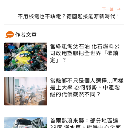
下一篇
→
不用核電也不缺電？德國迎接能源新時代！
作者文章
當綠能淘汰石油 化石燃料公
司改用塑膠把全世界「碳鎖
定」？
當離鄉不只是個人選擇...同樣
是上大學 為何弱勢、中產階
級的代價截然不同？
首爾熱浪來襲：部分地區達
39度 灑水車、避暑中心全面