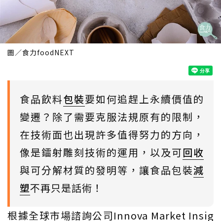
圖／食力foodNEXT
食品飲料
包裝
要如何追趕上永續價值的
變遷？除了需要克服法規原有的限制，
在技術面也出現許多值得努力的方向，
像是鐳射雕刻技術的運用，以及可
回收
與可分解材質的發明等，讓食品包裝
減
塑
不再只是話術！
根據全球市場諮詢公司Innova Market Insig