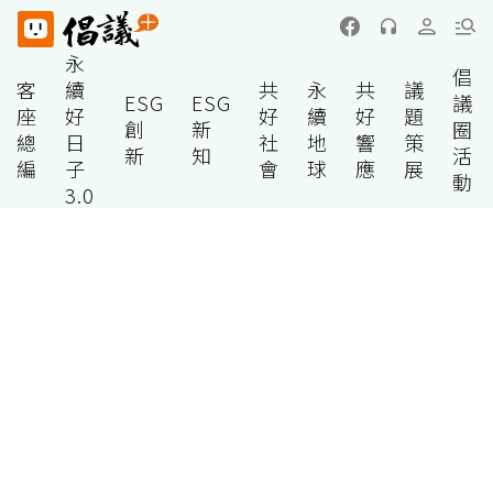
永
倡
客
續
共
永
共
議
ESG
ESG
議
座
好
好
續
好
題
創
新
圈
總
日
社
地
響
策
新
知
活
編
子
會
球
應
展
動
3.0