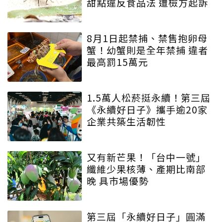
甜點違反食品法 遭檢方起訴
8月1日起禁捕、禁售抱卵母
蟹！幼蟹則是全年禁捕 違者
最高罰15萬元
1.5萬人松菸挺永續！第三屆
《永續好日子》攜手逾20家
企業共築生活韌性
又有新芒果！「台中一號」
纖維少果核薄、產期比南部
晚 具市場優勢
第三屆「永續好日子」圓滿