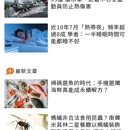
動員防止熱傷害
近10年7月「熱帶夜」頻率超
過8成 學者：一半睡眠時間可
能都睡不好
最新文章
掃碼選魚的時代：手機選購
海鮮真能成永續解方？
螞蟻非合法食用昆蟲？南韓
米其林二星餐廳以螞蟻裝飾