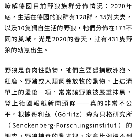
瞭解德國目前野狼族群分佈情況：2020年
底，生活在德國的狼群有128群，35對夫妻，
以及10隻獨自生活的野狼，牠們分佈在173不
同的巢域，光是2020的春天，就有431隻野
狼的幼崽出生。
野狼是食肉性動物，牠們主要獵捕歐洲狍、
紅鹿、野豬或人類飼養放牧的動物，上述清
單上的最後一項，常常讓野狼被嚴重抹黑，
登上德國報紙新聞頭條──真的非常不公
平。根據哥利茲（Görlitz）森肯貝格研究所
（Senckenberg-Forschungsinstitut）的
調查，野狼捕食的動物裡，家畜比例還不到