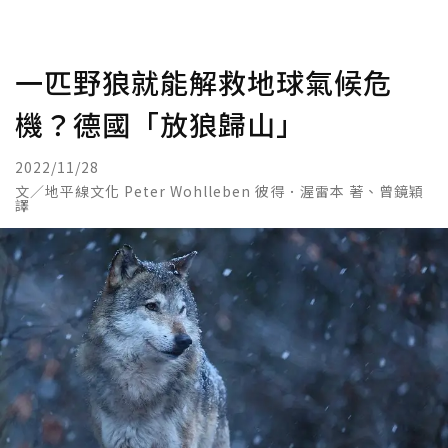
一匹野狼就能解救地球氣候危
機？德國「放狼歸山」
2022/11/28
文／地平線文化 Peter Wohlleben 彼得．渥雷本 著、曾鏡穎
譯