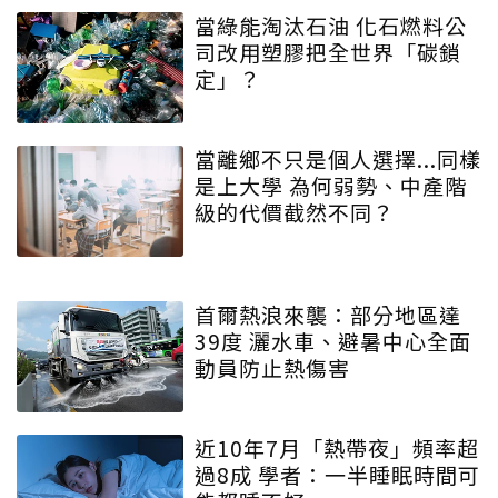
當綠能淘汰石油 化石燃料公
司改用塑膠把全世界「碳鎖
定」？
當離鄉不只是個人選擇...同樣
是上大學 為何弱勢、中產階
級的代價截然不同？
首爾熱浪來襲：部分地區達
39度 灑水車、避暑中心全面
動員防止熱傷害
近10年7月「熱帶夜」頻率超
過8成 學者：一半睡眠時間可