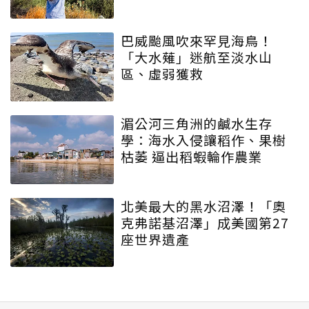
巴威颱風吹來罕見海鳥！
「大水薙」迷航至淡水山
區、虛弱獲救
湄公河三角洲的鹹水生存
學：海水入侵讓稻作、果樹
枯萎 逼出稻蝦輪作農業
北美最大的黑水沼澤！「奧
克弗諾基沼澤」成美國第27
座世界遺產