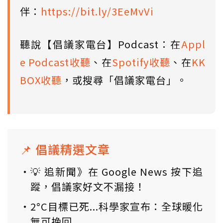
伴：
https://bit.ly/3EeMvVi
聽說【倡議家電台】Podcast：在
Appl
e Podcast收聽
、在
Spotify收聽
、在
KK
BOX收聽
，或搜尋「倡議家電台」。
📌 倡議精選文章
💡 追新聞》在 Google News 按下追
蹤，倡議家好文不漏接！
2°C目標已死...科學家宣布：全球暖化
無可挽回