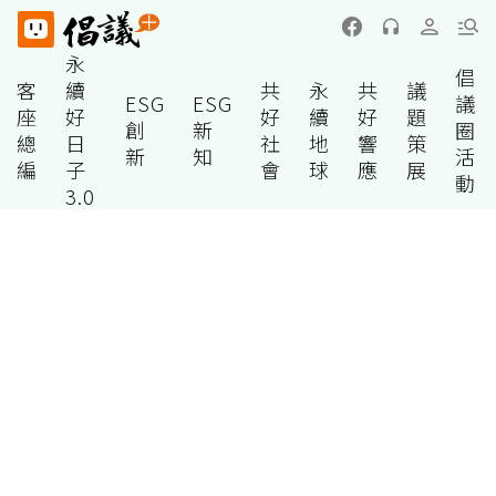
永
倡
客
續
共
永
共
議
ESG
ESG
議
座
好
好
續
好
題
創
新
圈
總
日
社
地
響
策
新
知
活
編
子
會
球
應
展
動
3.0