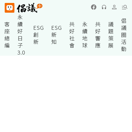
永
倡
客
續
共
永
共
議
ESG
ESG
議
座
好
好
續
好
題
創
新
圈
總
日
社
地
響
策
新
知
活
編
子
會
球
應
展
動
3.0