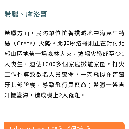
希臘、摩洛哥
希臘方面，民防單位忙著撲滅地中海克里特
島（Crete）火勢。北非摩洛哥則正在對付北
部山區地帶一場森林大火，這場火造成至少1
人喪生，迫使1000多個家庭撤離家園。打火
工作也導致數名人員喪命，一架飛機在葡萄
牙北部墜機，導致飛行員喪命；希臘一架直
升機墜海，造成機上2人罹難。
Take action！加入《倡議+》