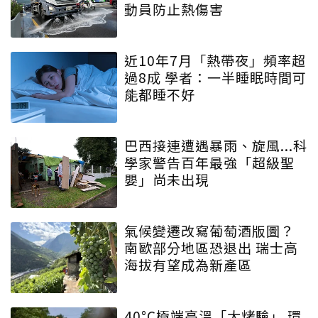
動員防止熱傷害
近10年7月「熱帶夜」頻率超
過8成 學者：一半睡眠時間可
能都睡不好
巴西接連遭遇暴雨、旋風...科
學家警告百年最強「超級聖
嬰」尚未出現
氣候變遷改寫葡萄酒版圖？
南歐部分地區恐退出 瑞士高
海拔有望成為新產區
40°C極端高溫「大烤驗」 環