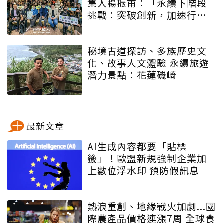
集人楊振甫：「永續下階段
挑戰：突破創新，加速行
動」
秘境古道探訪、多族歷史文
化、故事人文體驗 永續旅遊
潛力景點：花蓮磯崎
最新文章
AI生成內容都要「貼標
籤」！歐盟新規強制企業加
上數位浮水印 預防假訊息
熱浪重創、地緣戰火加劇...國
際農產品價格連漲7周 全球食