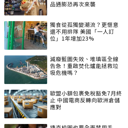
品通膨恐再次來襲
獨食從孤獨變潮流？更愜意
還不用排隊 美國「一人訂
位」1年增加23%
減廢藍圖失效、堆填區全線
告急！重啟焚化爐能拯救垃
圾危機嗎？
歐盟小額包裹免稅豁免7月終
止 中國電商反轉向歐洲倉儲
應對
捷克校園也要全面禁用手