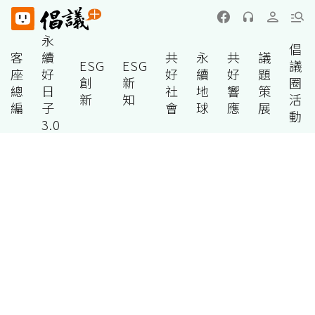
永
倡
客
續
共
永
共
議
ESG
ESG
議
座
好
好
續
好
題
創
新
圈
總
日
社
地
響
策
新
知
活
編
子
會
球
應
展
動
3.0