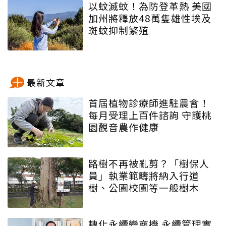
以蚊滅蚊！為防登革熱 美國
加州將釋放48萬隻雄性埃及
斑蚊抑制繁殖
最新文章
首屆植物診療師進駐農會！
每月受理上百件諮詢 守護桃
園觀音農作健康
路樹不再被亂剪？「樹保人
員」執業範疇將納入行道
樹、公園校園等一般樹木
轉化永續變商機 永續管理實