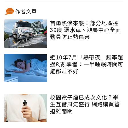
作者文章
首爾熱浪來襲：部分地區達
39度 灑水車、避暑中心全面
動員防止熱傷害
近10年7月「熱帶夜」頻率超
過8成 學者：一半睡眠時間可
能都睡不好
校園電子煙已成次文化？學
生互借風氣盛行 網路購買管
道難關閉