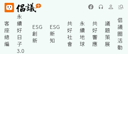
永
倡
客
續
共
永
共
議
ESG
ESG
議
座
好
好
續
好
題
創
新
圈
總
日
社
地
響
策
新
知
活
編
子
會
球
應
展
動
3.0