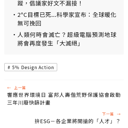
蹤，倡議家好文不漏接！
2°C目標已死...科學家宣布：全球暖化
無可挽回
人類何時會滅亡？超級電腦預測地球
將會再度發生「大滅絕」
5％ Design Action
←
上一篇
響應世界環境日 富邦人壽偕荒野保護協會啟動
三年川廢快篩計畫
下一篇
→
拚ESG－各企業將開搶的「人才」？