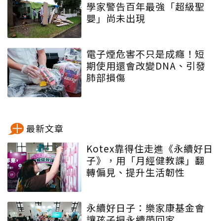
學家警告百年最強「超級聖
嬰」尚未出現
電子煙危害不只是成癮！短
期使用還會改變DNA、引發
肺部損傷
最新文章
Kotex靠得住走進《永續好日
子》，用「月經健教課」翻
轉偏見、提升生活韌性
永續好日子：樂家康基金會
讓孩子把永續帶回家