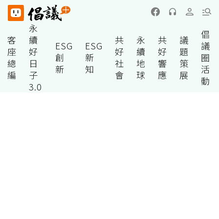
永
倡
客
續
共
永
共
議
ESG
ESG
議
座
好
好
續
好
題
創
新
圈
總
日
社
地
響
策
新
知
活
編
子
會
球
應
展
動
3.0