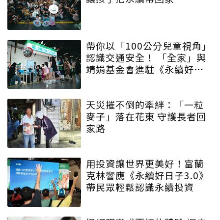
帶你以「100公分兒童視角」
認識交通安全！ 「全家」與
靖娟基金會進駐《永續好日
子》 特殊互動設計帶領大眾
學習交安知識
天災摧不倒的牽絆：「一粒
麥子」落在花東 守護長者回
家路
用投資讓世界更美好！富蘭
克林響應《永續好日子3.0》
帶民眾輕鬆認識永續投資