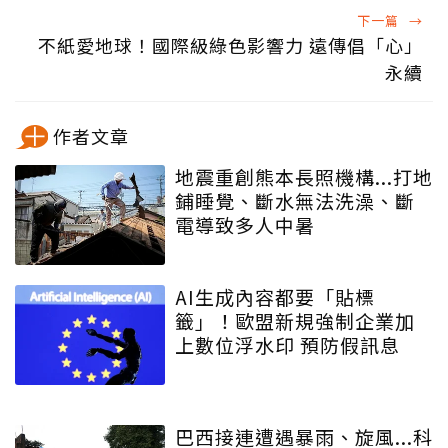
下一篇
→
不紙愛地球！國際級綠色影響力 遠傳倡「心」
永續
作者文章
地震重創熊本長照機構...打地
鋪睡覺、斷水無法洗澡、斷
電導致多人中暑
AI生成內容都要「貼標
籤」！歐盟新規強制企業加
上數位浮水印 預防假訊息
巴西接連遭遇暴雨、旋風...科