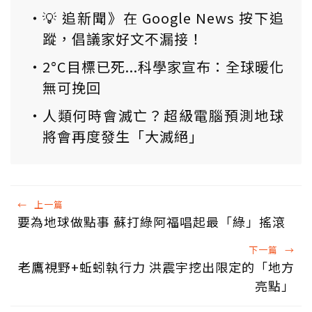
💡 追新聞》在 Google News 按下追
蹤，倡議家好文不漏接！
2°C目標已死...科學家宣布：全球暖化
無可挽回
人類何時會滅亡？超級電腦預測地球
將會再度發生「大滅絕」
←
上一篇
要為地球做點事 蘇打綠阿福唱起最「綠」搖滾
下一篇
→
老鷹視野+蚯蚓執行力 洪震宇挖出限定的「地方
亮點」