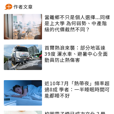
作者文章
當離鄉不只是個人選擇...同樣
是上大學 為何弱勢、中產階
級的代價截然不同？
首爾熱浪來襲：部分地區達
39度 灑水車、避暑中心全面
動員防止熱傷害
近10年7月「熱帶夜」頻率超
過8成 學者：一半睡眠時間可
能都睡不好
校園電子煙已成次文化？學