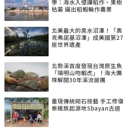
學：海水入侵讓稻作、果樹
枯萎 逼出稻蝦輪作農業
北美最大的黑水沼澤！「奧
克弗諾基沼澤」成美國第27
座世界遺產
北勢溪首度發現台灣原生魚
「陽明山吻鰕虎」！海大團
隊解開30年溪流謎團
重現傳統砌石技藝 手工修復
泰雅族起源地Sbayan古道