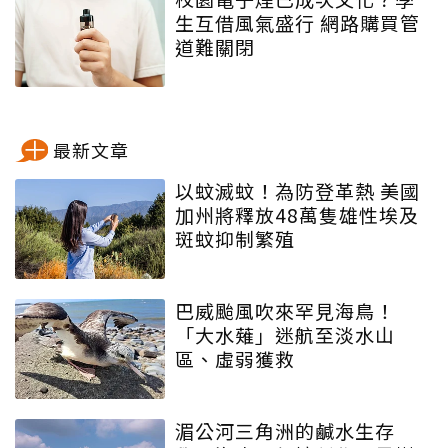
生互借風氣盛行 網路購買管
道難關閉
最新文章
以蚊滅蚊！為防登革熱 美國
加州將釋放48萬隻雄性埃及
斑蚊抑制繁殖
巴威颱風吹來罕見海鳥！
「大水薙」迷航至淡水山
區、虛弱獲救
湄公河三角洲的鹹水生存