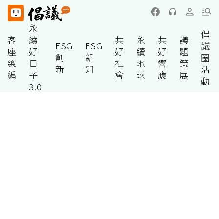
永
倡
客
續
共
永
共
議
ESG
ESG
議
座
好
好
續
好
題
創
新
圈
總
日
社
地
響
策
新
知
活
編
子
會
球
應
展
動
3.0