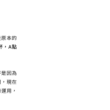
從原本的
杯，A點
杯是因為
間，現在
善運用，