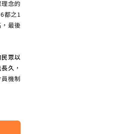
保理念的
6都之1
高，最後
的民眾以
能長久
，
會員機制