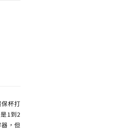
環保杯打
是1到2
容器，但