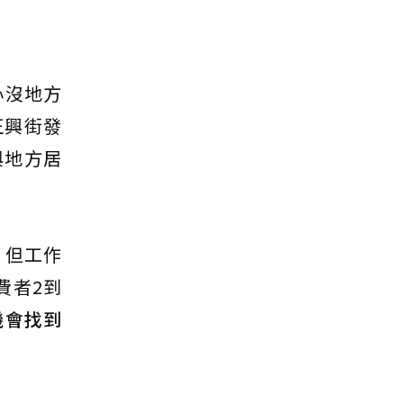
心沒地方
正興街發
與地方居
，但工作
費者2到
機會找到