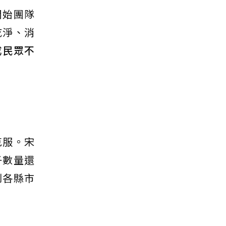
開始團隊
乾淨、消
成民眾不
克服。宋
子數量還
到各縣市