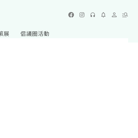
策展
倡議圈活動