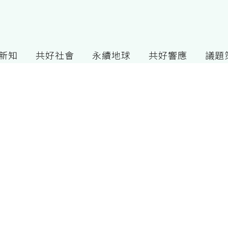
G新知
共好社會
永續地球
共好響應
議題