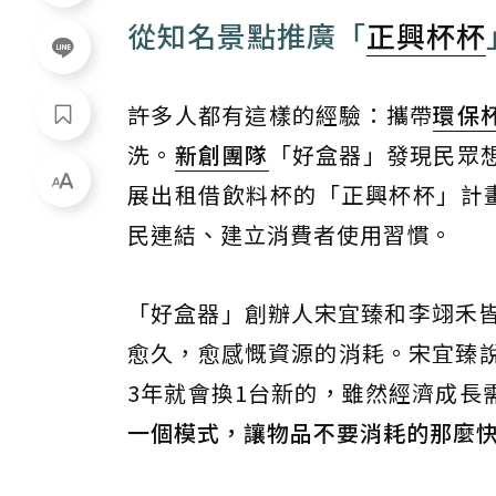
從知名景點推廣「
正興杯杯
許多人都有這樣的經驗：攜帶
環保
洗。
新創團隊
「好盒器」發現民眾
展出租借飲料杯的「正興杯杯」計
民連結、建立消費者使用習慣。
「好盒器」創辦人宋宜臻和李翊禾皆
愈久，愈感慨資源的消耗。宋宜臻說
3年就會換1台新的，雖然經濟成長
一個模式，讓物品不要消耗的那麼