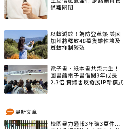
生互借風氣盛行 網路購買管
道難關閉
以蚊滅蚊！為防登革熱 美國
加州將釋放48萬隻雄性埃及
斑蚊抑制繁殖
電子書、紙本書共榮共生！
圖書館電子書借閱3年成長
2.3倍 實體書反發展IP新模式
最新文章
校園暴力通報3年破3萬件...