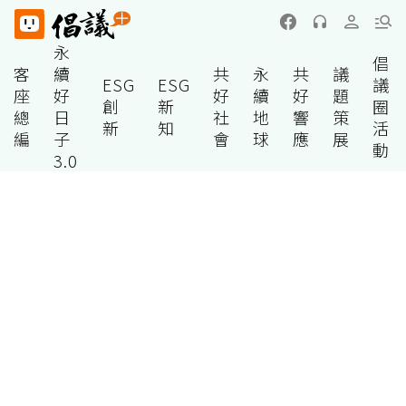
永
倡
客
續
共
永
共
議
ESG
ESG
議
座
好
好
續
好
題
創
新
圈
總
日
社
地
響
策
新
知
活
編
子
會
球
應
展
動
3.0