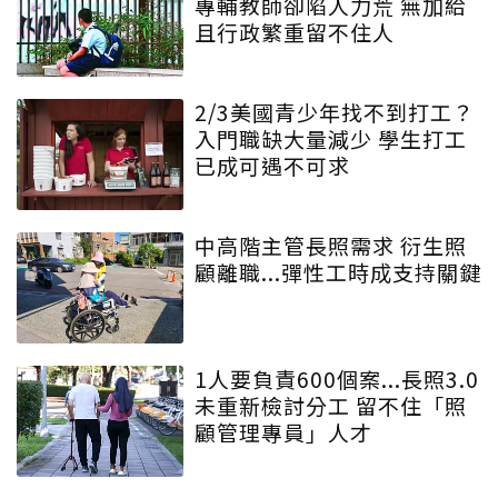
專輔教師卻陷人力荒 無加給
且行政繁重留不住人
2/3美國青少年找不到打工？
入門職缺大量減少 學生打工
已成可遇不可求
中高階主管長照需求 衍生照
顧離職...彈性工時成支持關鍵
1人要負責600個案...長照3.0
未重新檢討分工 留不住「照
顧管理專員」人才