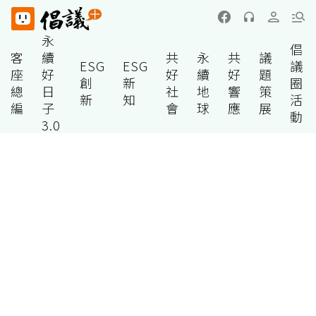
永
倡
客
續
共
永
共
議
ESG
ESG
議
座
好
好
續
好
題
創
新
圈
總
日
社
地
響
策
新
知
活
編
子
會
球
應
展
動
3.0