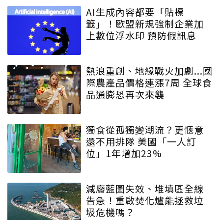
AI生成內容都要「貼標
籤」！歐盟新規強制企業加
上數位浮水印 預防假訊息
熱浪重創、地緣戰火加劇...國
際農產品價格連漲7周 全球食
品通膨恐再次來襲
獨食從孤獨變潮流？更愜意
還不用排隊 美國「一人訂
位」1年增加23%
減廢藍圖失效、堆填區全線
告急！重啟焚化爐能拯救垃
圾危機嗎？