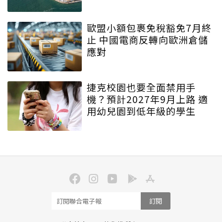
歐盟小額包裹免稅豁免7月終
止 中國電商反轉向歐洲倉儲
應對
捷克校園也要全面禁用手
機？預計2027年9月上路 適
用幼兒園到低年級的學生
訂閱