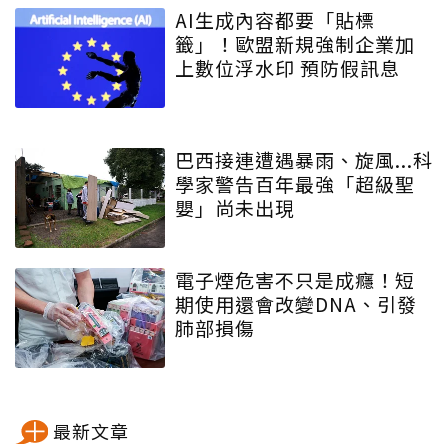
AI生成內容都要「貼標
籤」！歐盟新規強制企業加
上數位浮水印 預防假訊息
巴西接連遭遇暴雨、旋風...科
學家警告百年最強「超級聖
嬰」尚未出現
電子煙危害不只是成癮！短
期使用還會改變DNA、引發
肺部損傷
最新文章