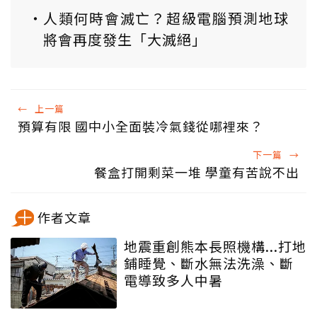
人類何時會滅亡？超級電腦預測地球
將會再度發生「大滅絕」
←
上一篇
預算有限 國中小全面裝冷氣錢從哪裡來？
下一篇
→
餐盒打開剩菜一堆 學童有苦說不出
作者文章
地震重創熊本長照機構...打地
鋪睡覺、斷水無法洗澡、斷
電導致多人中暑