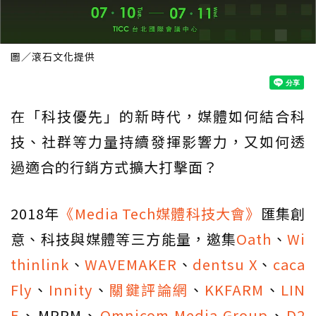
圖／滾石文化提供
在「科技優先」的新時代，媒體如何結合科
技、社群等力量持續發揮影響力，又如何透
過適合的行銷方式擴大打擊面？
2018年
《Media Tech媒體科技大會》
匯集創
意、科技與媒體等三方能量，邀集
Oath
、
Wi
thinlink
、
WAVEMAKER
、
dentsu X
、
caca
Fly
、
Innity
、
關鍵評論網
、
KKFARM
、
LIN
E
、MPPM、
Omnicom Media Group
、
D2