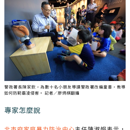
警政署長陳家欽，為數十名小朋友導讀警政署改編童書，教導
如何防範霸凌侵害。 記者／廖炳棋翻攝
專家怎麼說
北市府家庭暴力防治中心
主任陳淑娟表示，