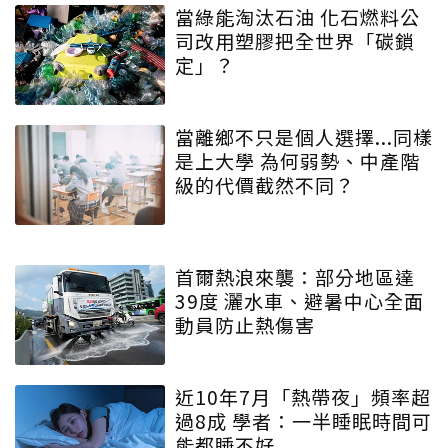
當綠能淘汰石油 化石燃料公
司改用塑膠把全世界「碳鎖
定」？
當離鄉不只是個人選擇...同樣
是上大學 為何弱勢、中產階
級的代價截然不同？
首爾熱浪來襲：部分地區達
39度 灑水車、避暑中心全面
動員防止熱傷害
近10年7月「熱帶夜」頻率超
過8成 學者：一半睡眠時間可
能都睡不好