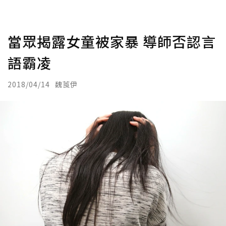
當眾揭露女童被家暴 導師否認言
語霸凌
2018/04/14
魏莨伊