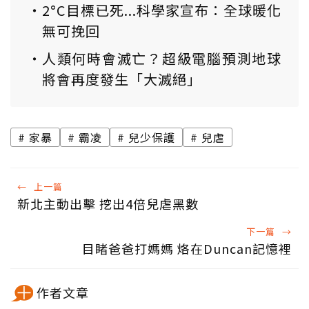
2°C目標已死...科學家宣布：全球暖化
無可挽回
人類何時會滅亡？超級電腦預測地球
將會再度發生「大滅絕」
家暴
霸凌
兒少保護
兒虐
←
上一篇
新北主動出擊 挖出4倍兒虐黑數
下一篇
→
目睹爸爸打媽媽 烙在Duncan記憶裡
作者文章