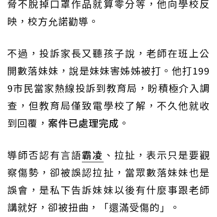
脅不脫掉口罩作品就算零分等，他向學校反
映，校方允諾勸導。
不過，投訴家長又聽孩子說，老師在班上公
開數落妹妹，說是妹妹害姊姊被打。他打199
9市民當家熱線投訴到教育局，盼積極介入調
查，但教育局僅致電學校了解，不久他就收
到回覆，
案件已處理完成
。
導師否認有言語
霸凌
、拉扯，表示只是要觀
察傷勢，卻被誤認拉扯，當眾數落妹妹也是
誤會，是私下告訴妹妹以後有什麼事跟老師
講就好，卻被扭曲，「還滿受傷的」。