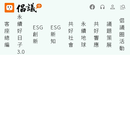
永
倡
客
續
共
永
共
議
ESG
ESG
議
座
好
好
續
好
題
創
新
圈
總
日
社
地
響
策
新
知
活
編
子
會
球
應
展
動
3.0