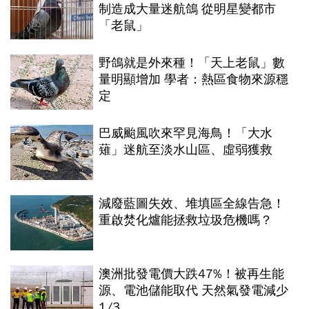
制造成大量迷航鴿 從明星變都市
「老鼠」
野鴿就是外來種！「天上老鼠」數
量明顯增加 學者：熱區食物來源穩
定
巴威颱風吹來罕見海鳥！「大水
薙」迷航至淡水山區、虛弱獲救
減廢藍圖失效、堆填區全線告急！
重啟焚化爐能拯救垃圾危機嗎？
澳洲批發電價大跌47%！被再生能
源、電池儲能取代 天然氣發電減少
1/3