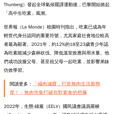
Thunberg）發起全球氣候罷課運動後，巴黎開始掀起
「高中生吃素」風潮。
世界報（Le Monde）校園特刊指出，吃素已成為年
輕世代身分認同的重要符號，尤其家庭社會地位較高
者最為顯著。2021年，約12%的18至23歲青少年認
為吃素能減少森林砍伐、降低溫室效應與用水量。他
們成功說服父母、甚至祖父母一起吃素，並影響弟妹
仿效學習。
「減肉減廢，打造無肉生活新態
閱讀更多：
度！」無肉市集打破你對素食的想像
2022年，生態-綠黨（EELV）國民議會議員羅梭