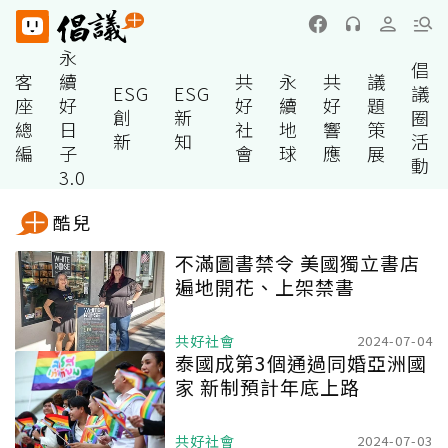
永
倡
客
續
共
永
共
議
ESG
ESG
議
座
好
好
續
好
題
創
新
圈
總
日
社
地
響
策
新
知
活
編
子
會
球
應
展
動
3.0
酷兒
不滿圖書禁令 美國獨立書店
遍地開花、上架禁書
共好社會
2024-07-04
泰國成第3個通過同婚亞洲國
家 新制預計年底上路
共好社會
2024-07-03