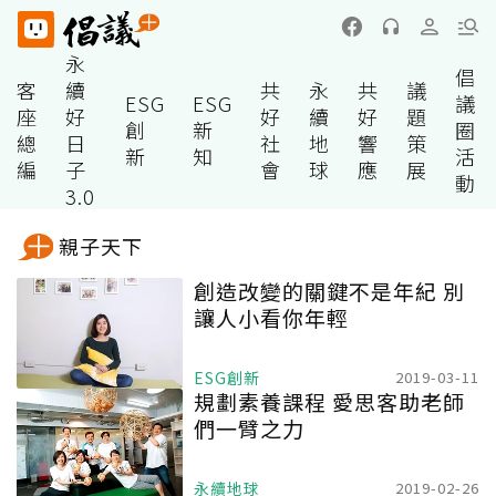
永
倡
客
續
共
永
共
議
ESG
ESG
議
座
好
好
續
好
題
創
新
圈
總
日
社
地
響
策
新
知
活
編
子
會
球
應
展
動
3.0
親子天下
創造改變的關鍵不是年紀 別
讓人小看你年輕
ESG創新
2019-03-11
規劃素養課程 愛思客助老師
們一臂之力
永續地球
2019-02-26