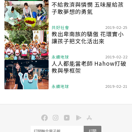
不給救濟與憐憫 五味屋給孩
子敢夢想的勇氣
共好社會
2019-02-25
教出卑南族的驕傲 花環實小
讓孩子把文化活出來
永續地球
2019-02-22
人人都能當老師 Hahow打破
教與學框架
永續地球
2019-02-21
訂閱