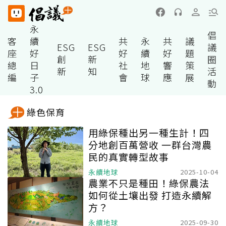
永
倡
客
續
共
永
共
議
ESG
ESG
議
座
好
好
續
好
題
創
新
圈
總
日
社
地
響
策
新
知
活
編
子
會
球
應
展
動
3.0
綠色保育
用綠保種出另一種生計！四
分地創百萬營收 一群台灣農
民的真實轉型故事
永續地球
2025-10-04
農業不只是種田！綠保農法
如何從土壤出發 打造永續解
方？
永續地球
2025-09-30