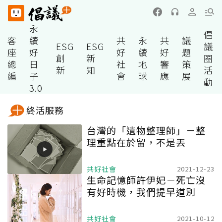
永
倡
客
續
共
永
共
議
ESG
ESG
議
座
好
好
續
好
題
創
新
圈
總
日
社
地
響
策
新
知
活
編
子
會
球
應
展
動
3.0
終活服務
台灣的「遺物整理師」－整
理重點在於留，不是丟
共好社會
2021-12-23
生命記憶師許伊妃－死亡沒
有好時機，我們提早道別
共好社會
2021-10-12