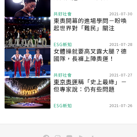
共好社會
2021-07-30
東奧開幕的進場學問－盼喚
起世界對「難民」關注
ESG新知
2021-07-28
女體操就要高叉露大腿？德
國隊，長褲上陣奧運！
共好社會
2021-07-27
東京奧運
稱「史上最綠」－
但專家說：仍有些問題
ESG新知
2021-07-26