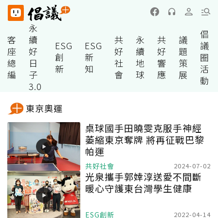
永
倡
客
續
共
永
共
議
ESG
ESG
議
座
好
好
續
好
題
創
新
圈
總
日
社
地
響
策
新
知
活
編
子
會
球
應
展
動
3.0
東京奧運
桌球國手田曉雯克服手神經
萎縮東京奪牌 將再征戰巴黎
帕運
共好社會
2024-07-02
光泉攜手郭婞淳送愛不間斷
暖心守護東台灣學生健康
ESG創新
2022-04-14