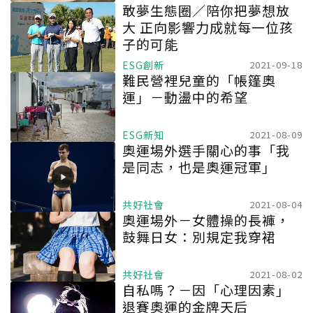
敢夢生態圈／陪你把夢想放
大 正向影響力成就每一位孩
子的可能
ESG創新
2021-09-18
難民營裡兒童的「帳篷奧
運」－動盪中的希望
ESG新知
2021-08-09
奧運場外選手關心的事「我
是同志，也是奧運冠軍」
共好社會
2021-08-04
奧運場外－女體操的長褲，
鼓舞日女：別規定我穿裙
共好社會
2021-08-02
自私嗎？－因「心理因素」
退賽奧運的金牌天后