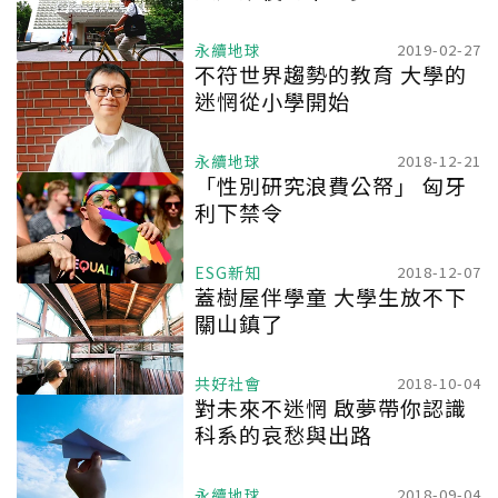
永續地球
2019-02-27
不符世界趨勢的教育 大學的
迷惘從小學開始
永續地球
2018-12-21
「性別研究浪費公帑」 匈牙
利下禁令
ESG新知
2018-12-07
蓋樹屋伴學童 大學生放不下
關山鎮了
共好社會
2018-10-04
對未來不迷惘 啟夢帶你認識
科系的哀愁與出路
永續地球
2018-09-04