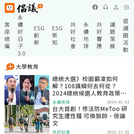
永
倡
客
續
共
永
共
議
ESG
ESG
議
座
好
好
續
好
題
創
新
圈
總
日
社
地
響
策
新
知
活
編
子
會
球
應
展
動
3.0
大學教育
總統大選》校園霸凌如何
解？108課綱何去何從？
2024總統候選人教育政策一
次看
永續地球
2024-01-02
台大首創！修法防MeToo 研
究生遭性騷 可換狼師、保論
文
共好社會
2023-11-25