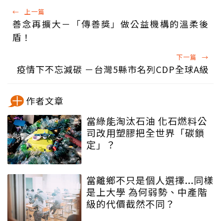
←
上一篇
善念再擴大－「傳善獎」做公益機構的溫柔後
盾！
下一篇
→
疫情下不忘減碳 －台灣5縣市名列CDP全球A級
作者文章
當綠能淘汰石油 化石燃料公
司改用塑膠把全世界「碳鎖
定」？
當離鄉不只是個人選擇...同樣
是上大學 為何弱勢、中產階
級的代價截然不同？