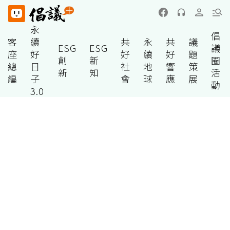
永
倡
客
續
共
永
共
議
ESG
ESG
議
座
好
好
續
好
題
創
新
圈
總
日
社
地
響
策
新
知
活
編
子
會
球
應
展
動
3.0