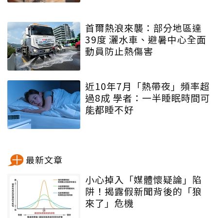
首爾熱浪來襲：部分地區達
39度 灑水車、避暑中心全面
動員防止熱傷害
近10年7月「熱帶夜」頻率超
過8成 學者：一半睡眠時間可
能都睡不好
最新文章
小心掉入「媒體懷疑論」陷
阱！揭露假新聞背後的「狼
來了」危機