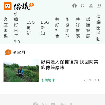
永
倡
客
續
共
永
共
議
ESG
ESG
議
座
好
好
續
好
題
創
新
圈
總
日
社
地
響
策
新
知
活
編
子
會
球
應
展
動
3.0
吳雪月
野菜達人保種復育 找回阿美
族傳統原味
永續地球
2019-07-10