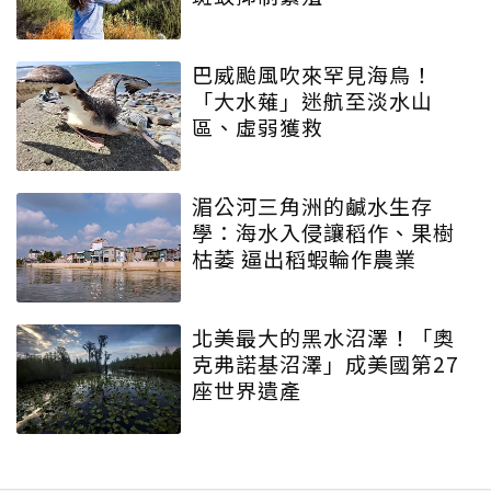
巴威颱風吹來罕見海鳥！
「大水薙」迷航至淡水山
區、虛弱獲救
湄公河三角洲的鹹水生存
學：海水入侵讓稻作、果樹
枯萎 逼出稻蝦輪作農業
北美最大的黑水沼澤！「奧
克弗諾基沼澤」成美國第27
座世界遺產