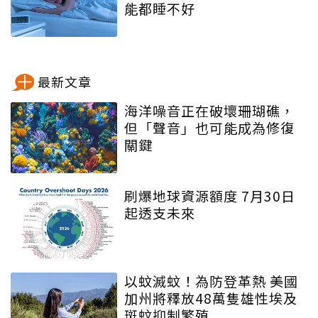
能都睡不好
最新文章
海洋噪音正在破壞珊瑚礁，
但「聲音」也可能成為修復
關鍵
刷爆地球資源額度 7月30日
起透支未來
以蚊滅蚊！為防登革熱 美國
加州將釋放48萬隻雄性埃及
斑蚊抑制繁殖