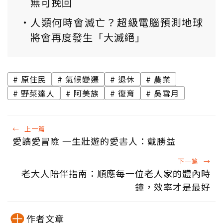
無可挽回
人類何時會滅亡？超級電腦預測地球
將會再度發生「大滅絕」
原住民
氣候變遷
退休
農業
野菜達人
阿美族
復育
吳雪月
←
上一篇
愛讀愛冒險 一生壯遊的愛書人：戴勝益
下一篇
→
老大人陪伴指南：順應每一位老人家的體內時
鐘，效率才是最好
作者文章