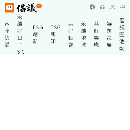
永
倡
客
續
共
永
共
議
ESG
ESG
議
座
好
好
續
好
題
創
新
圈
總
日
社
地
響
策
新
知
活
編
子
會
球
應
展
動
3.0