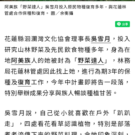
阿美族「野菜達人」吳雪月投入原民物種復育多年，與花蓮林
管處合作保種和復育。 圖／余衡攝
花蓮縣洄瀾灣文化協會理事長
吳雪月
，投入
研究山林野菜及先民飲食物種多年，身為在
地
阿美族
人的她被封為「
野菜達人
」，林務
局花蓮林管處因此找上她，進行為期3年的保
種及
復育
工作，今年中計畫即將告一段落，
特別舉辦成果分享與族人暢談種植甘苦。
吳雪月說，自己從小就喜歡在戶外「趴趴
走」，四處看花看草認識植物，特別是部落
耆老流傳下來的野菜料理，令她印象深刻，