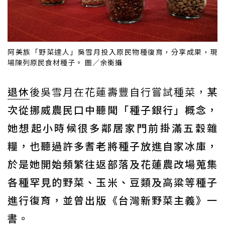
阿美族「野菜達人」吳雪月投入原民物種復育，分享成果，現
場陳列原民食材種子。 圖／余衡攝
退休
後吳雪月在花蓮壽豐自行嘗試種菜，
某
次從挪威農民口中聽聞「種子銀行」概念，
她想起小時候很多鄰居家門前掛滿五穀雜
糧，也聽過許多耆老將種子放進自家冰庫，
於是她開始頻繁往返部落及花蓮農改場蒐集
各種罕見的野菜、玉米、豆類及高粱等種子
進行復育，並曾出版《台灣新野菜主義》一
書。