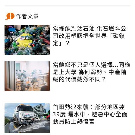
作者文章
當綠能淘汰石油 化石燃料公
司改用塑膠把全世界「碳鎖
定」？
當離鄉不只是個人選擇...同樣
是上大學 為何弱勢、中產階
級的代價截然不同？
首爾熱浪來襲：部分地區達
39度 灑水車、避暑中心全面
動員防止熱傷害