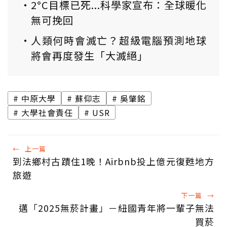
2°C目標已死...科學家宣布：全球暖化
無可挽回
人類何時會滅亡？超級電腦預測地球
將會再度發生「大滅絕」
中原大學
蘇仰志
吳肇銘
大學社會責任
USR
←
上一篇
到法鄉村古蹟住1晚！Airbnb投上億元復甦地方
旅遊
下一篇
→
邁「2025無菸計畫」－紐國青年將一輩子無法
買菸