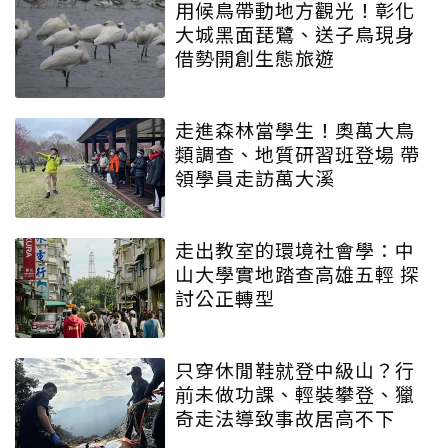
用候鳥帶動地方觀光！彰化
大城黑面琵鷺、送子鳥現身
借勢開創生態旅遊
走進森林當學生！奧萬大鳥
類調查、地質研習班登場 帶
領學員走訪萬大溪
走出教室的環境社會學：中
山大學實地踏查高雄五輕 探
討公正轉型
只穿休閒鞋就登中級山？行
前未做功課、輕裝攀登、獵
奇走法導致事故居高不下