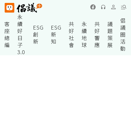
永
倡
客
續
共
永
共
議
ESG
ESG
議
座
好
好
續
好
題
創
新
圈
總
日
社
地
響
策
新
知
活
編
子
會
球
應
展
動
3.0