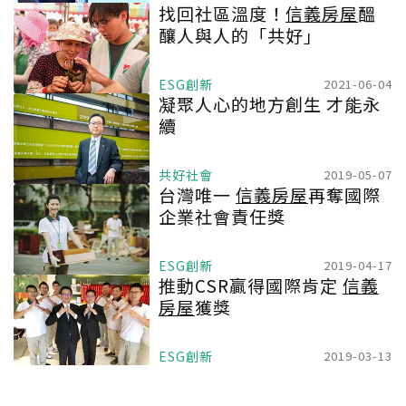
找回社區溫度！
信義房屋
醞
釀人與人的「共好」
ESG創新
2021-06-04
凝聚人心的地方創生 才能永
續
共好社會
2019-05-07
台灣唯一
信義房屋
再奪國際
企業社會責任獎
ESG創新
2019-04-17
推動CSR贏得國際肯定
信義
房屋
獲獎
ESG創新
2019-03-13