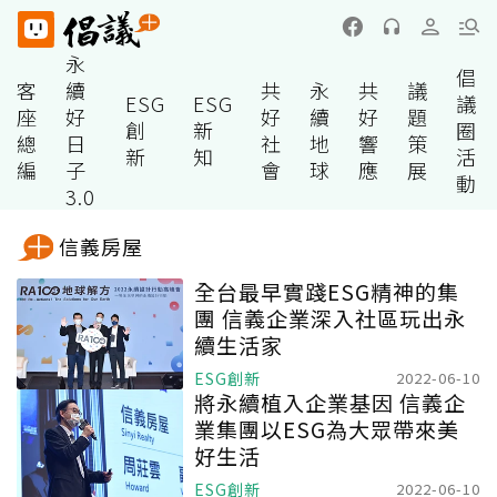
永
倡
客
續
共
永
共
議
ESG
ESG
議
座
好
好
續
好
題
創
新
圈
總
日
社
地
響
策
新
知
活
編
子
會
球
應
展
動
3.0
信義房屋
全台最早實踐ESG精神的集
團 信義企業深入社區玩出永
續生活家
ESG創新
2022-06-10
將永續植入企業基因 信義企
業集團以ESG為大眾帶來美
好生活
ESG創新
2022-06-10