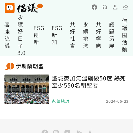
永
倡
客
續
共
永
共
議
ESG
ESG
議
座
好
好
續
好
題
創
新
圈
總
日
社
地
響
策
新
知
活
編
子
會
球
應
展
動
3.0
伊斯蘭朝聖
聖城麥加氣溫飆破50度 熱死
至少550名朝聖者
永續地球
2024-06-23