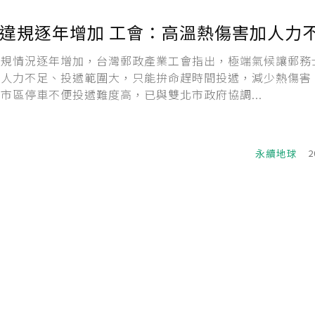
違規逐年增加 工會：高溫熱傷害加人力
違規情況逐年增加，台灣郵政產業工會指出，極端氣候讓郵務
上人力不足、投遞範圍大，只能拚命趕時間投遞，減少熱傷害
市區停車不便投遞難度高，已與雙北市政府協調...
永續地球
2