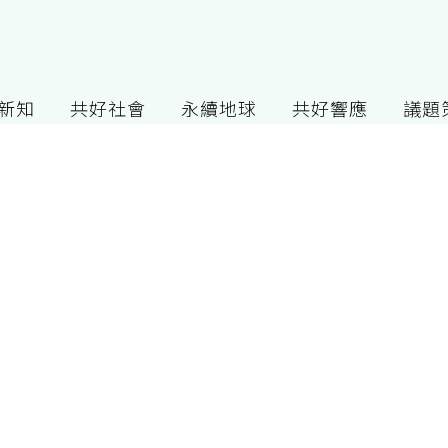
G新知
共好社會
永續地球
共好響應
議題