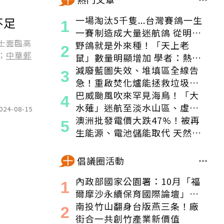
一場淘汰5千隻...台灣賽鴿一生
不足
一賽制造成大量迷航鴿 從明星
士面臨高
變都市「老鼠」
野鴿就是外來種！「天上老
；
中華郵
鼠」數量明顯增加 學者：熱區
食物來源穩定
減廢藍圖失效、堆填區全線告
急！重啟焚化爐能拯救垃圾危
機嗎？
巴威颱風吹來罕見海鳥！「大
水薙」迷航至淡水山區、虛弱
024-08-15
獲救
澳洲批發電價大跌47%！被再
生能源、電池儲能取代 天然氣
發電減少1/3
倡議圈活動
內政部國家公園署：10月「福
爾摩沙永續保育國際論壇」登
場！串聯跨界夥伴與低碳遊
南投竹山翻身台版燕三条！廠
程，向世界展現臺灣綠色實力
街合一共創竹產業新價值