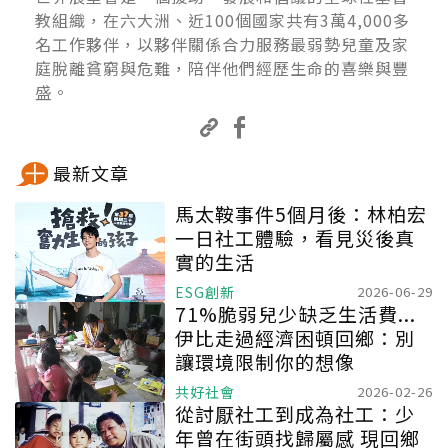
教組織，在六大洲、近100個國家共有3萬4,000多
名工作夥伴，以夥伴關係合力服務最弱勢兒童及家
庭脫離貧窮與危難，陪伴他們經歷生命的喜樂與豐
盛。
最新文章
馬太鞍事件5個月後：林柏宏
一日社工體驗，看見災後真
實的生活
ESG創新
2026-06-29
71%脆弱兒少缺乏生活費...
伊比走過經濟困頓回鄉：別
讓環境限制你的想像
共好社會
2026-02-26
從討厭社工到成為社工：少
年曾在街頭找歸屬感 現回鄉