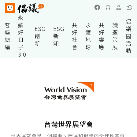
永
倡
客
續
共
永
共
議
ESG
ESG
議
座
好
好
續
好
題
創
新
圈
總
日
社
地
響
策
新
知
活
編
子
會
球
應
展
動
3.0
台灣世界展望會
世界展望會是一個援助、發展和倡議的全球性基督