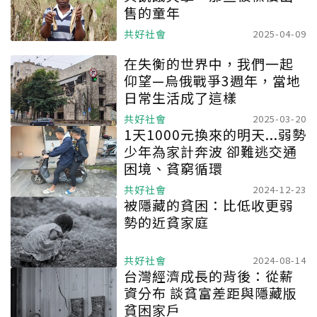
售的童年
共好社會
2025-04-09
在失衡的世界中，我們一起
仰望—烏俄戰爭3週年，當地
日常生活成了這樣
共好社會
2025-03-20
1天1000元換來的明天...弱勢
少年為家計奔波 卻難逃交通
困境、貧窮循環
共好社會
2024-12-23
被隱藏的貧困：比低收更弱
勢的近貧家庭
共好社會
2024-08-14
台灣經濟成長的背後：從薪
資分布 談貧富差距與隱藏版
貧困家戶