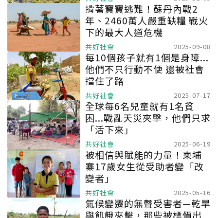
揹著寶寶逃難！蘇丹內戰2
年、2460萬人嚴重缺糧 戰火
下的最大人道危機
共好社會
2025-09-08
每10個孩子就有1個是身障...
他們不只行動不便 還被社會
擋住了路
共好社會
2025-07-17
全球每6名兒童就有1名貧
困...戰亂天災夾擊，他們只求
「活下來」
共好社會
2025-06-19
被相信與賦能的力量！柬埔
寨17歲女生從受助者變「改
變者」
共好社會
2025-05-16
氣候變遷的無聲受害者—乾旱
與飢餓夾擊，那些被標價出