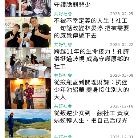
守護脆弱兒少
共好社會
2026-02-25
不被不幸定義的人生！社工
一句話改變林晏渟 把被需要
的感覺傳遞下去
共好社會
2026-01-22
跨越11年的生命接力！孔詩
儀挺過歧視 成為守護原鄉的
社工
共好社會
2026-01-08
從撿瓶蓋到開理財課：抗癌
少年池紹華 變身接住別人的
大人
共好社會
2025-12-18
從叛逆少女到一線社工 黃淩
娟逆轉人生、把自己活成光
共好社會
2025-12-03