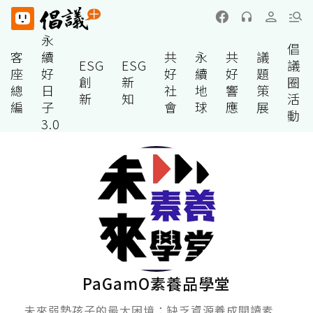
永
倡
客
續
共
永
共
議
ESG
ESG
議
座
好
好
續
好
題
創
新
圈
總
日
社
地
響
策
新
知
活
編
子
會
球
應
展
動
3.0
PaGamO素養品學堂
未來弱勢孩子的最大困境：缺乏資源養成閱讀素