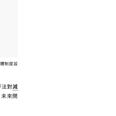
具體制度設
評法對
減
，未來開