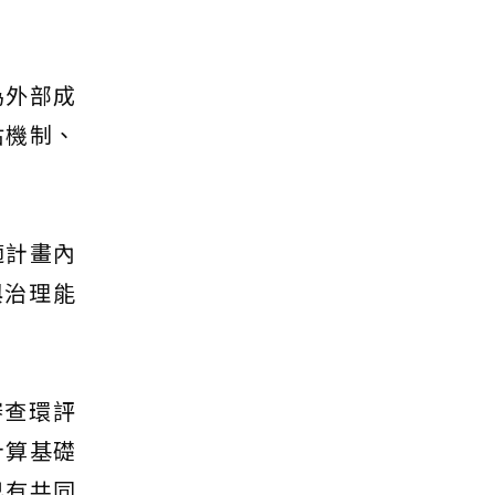
為外部成
估機制、
適計畫內
與治理能
審查環評
計算基礎
已有共同