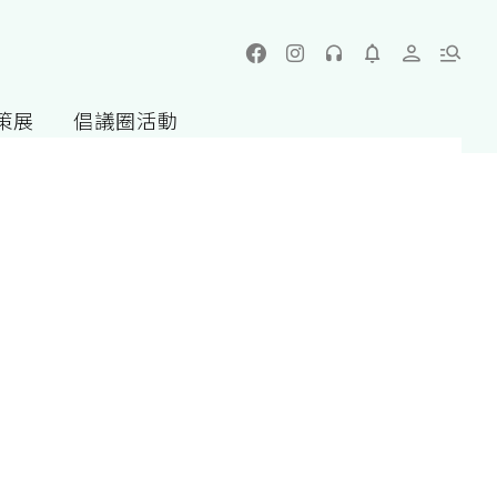
策展
倡議圈活動