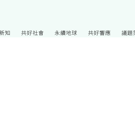
G新知
共好社會
永續地球
共好響應
議題