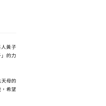
藝人黃子
子」的力
北天母的
說，希望