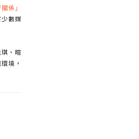
好關係」
有少數媒
佳琪、暄
遭環境，