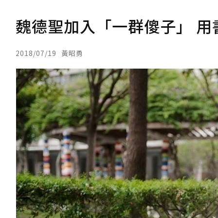
魏德聖加入「一群傻子」 用
2018/07/19
黃昭勇