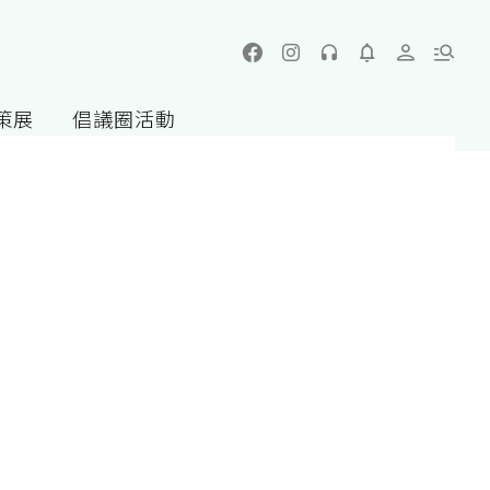
策展
倡議圈活動