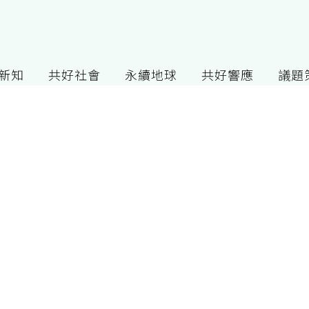
G新知
共好社會
永續地球
共好響應
議題