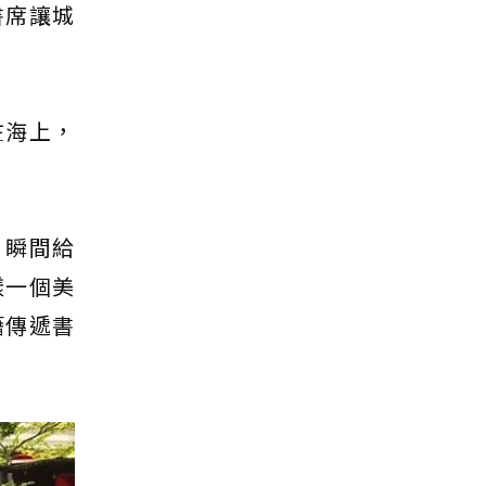
書席讓城
在海上，
、瞬間給
樣一個美
籍傳遞書