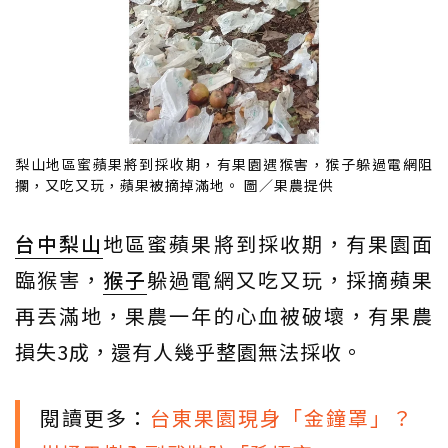
梨山地區蜜蘋果將到採收期，有果園遇猴害，猴子躲過電網阻
攔，又吃又玩，蘋果被摘掉滿地。 圖／果農提供
台中
梨山
地區蜜蘋果將到採收期，有果園面
臨猴害，
猴子
躲過電網又吃又玩，採摘蘋果
再丟滿地，果農一年的心血被破壞，有果農
損失3成，還有人幾乎整園無法採收。
閱讀更多：
台東果園現身「金鐘罩」？