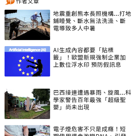
作者文章
地震重創熊本長照機構...打地
鋪睡覺、斷水無法洗澡、斷
電導致多人中暑
AI生成內容都要「貼標
籤」！歐盟新規強制企業加
上數位浮水印 預防假訊息
巴西接連遭遇暴雨、旋風...科
學家警告百年最強「超級聖
嬰」尚未出現
電子煙危害不只是成癮！短
期使用還會改變DNA、引發