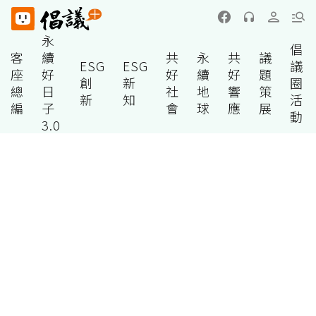
永
倡
客
續
共
永
共
議
ESG
ESG
議
座
好
好
續
好
題
創
新
圈
總
日
社
地
響
策
新
知
活
編
子
會
球
應
展
動
3.0