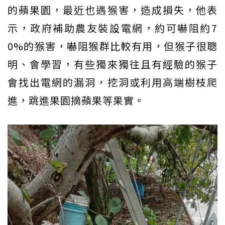
的蘋果園，最近也遇猴害，造成損失，他表
示，政府補助農友裝設電網，約可嚇阻約7
0%的猴害，嚇阻猴群比較有用，但猴子很聰
明、會學習，有些獨來獨往且有經驗的猴子
會找出電網的漏洞，挖洞或利用高端樹枝爬
進，跳進果園摘蘋果等果實。