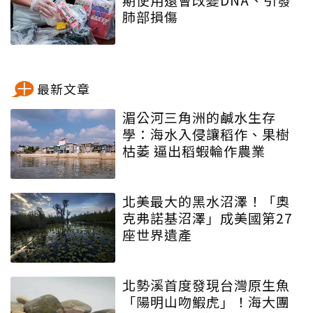
肺部損傷
最新文章
湄公河三角洲的鹹水生存
學：海水入侵讓稻作、果樹
枯萎 逼出稻蝦輪作農業
北美最大的黑水沼澤！「奧
克弗諾基沼澤」成美國第27
座世界遺產
北勢溪首度發現台灣原生魚
「陽明山吻鰕虎」！海大團