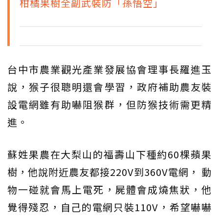
柑橘果樹全副武裝防「孫悟空」
台中市農業觀光產業發展協會理事長羅進玉
說，猴子很聰明還會學習，政府補助農友裝
設電網雖有助嚇阻猴群，但防猴技術需更精
進。
蘇姓果農在大梨山的福壽山下種約60棵蘋果
樹，他說附近農友都接220V到360V電網， 動
物一碰就會馬上電死，屍體會成燒焦狀，他
覺得殘忍，自己的電網只裝110V，希望嚇嚇