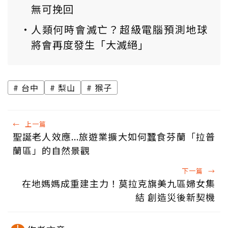
無可挽回
人類何時會滅亡？超級電腦預測地球
將會再度發生「大滅絕」
台中
梨山
猴子
←
上一篇
聖誕老人效應...旅遊業擴大如何蠶食芬蘭「拉普
蘭區」的自然景觀
下一篇
→
在地媽媽成重建主力！莫拉克旗美九區婦女集
結 創造災後新契機