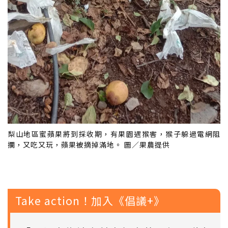
梨山地區蜜蘋果將到採收期，有果園遇猴害，猴子躲過電網阻
攔，又吃又玩，蘋果被摘掉滿地。 圖／果農提供
Take action！加入《倡議+》