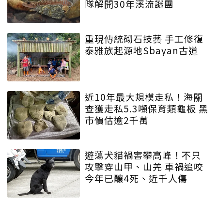
隊解開30年溪流謎團
重現傳統砌石技藝 手工修復
泰雅族起源地Sbayan古道
近10年最大規模走私！海關
查獲走私5.3噸保育類龜板 黑
市價估逾2千萬
遊蕩犬貓禍害攀高峰！不只
攻擊穿山甲、山羌 車禍追咬
今年已釀4死、近千人傷