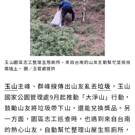
玉山園區志工整理生態廁所，來自台南的山友主動幫忙並撿拾
腐植土。 圖／玉管處提供
玉山
主峰、群峰線傳出山友亂丟
垃圾
，玉山
國家公園管理處9月起推動「大淨山」行動，
鼓勵山友將垃圾帶下山，還能兌換獎品。另
一方面，園區志工巡查時，也遇到來自台南
的熱心山友，自動幫忙整理山屋生態廁所，