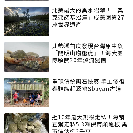
北美最大的黑水沼澤！「奧
克弗諾基沼澤」成美國第27
座世界遺產
北勢溪首度發現台灣原生魚
「陽明山吻鰕虎」！海大團
隊解開30年溪流謎團
重現傳統砌石技藝 手工修復
泰雅族起源地Sbayan古道
近10年最大規模走私！海關
查獲走私5.3噸保育類龜板 黑
市價估逾2千萬