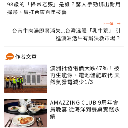
98歲的「掃帚老張」是誰？驚人手勁綁出耐用
掃帚、肩扛台東百年技藝
下一篇
→
台南牛肉湯即將消失...台灣溫體「乳牛荒」 引
進澳洲活牛有辦法救市場？
作者文章
澳洲批發電價大跌47%！被
再生能源、電池儲能取代 天
然氣發電減少1/3
AMAZZING CLUB 9周年會
員晚宴 從海洋到餐桌實踐永
續