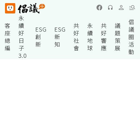
永
倡
客
續
共
永
共
議
ESG
ESG
議
座
好
好
續
好
題
創
新
圈
總
日
社
地
響
策
新
知
活
編
子
會
球
應
展
動
3.0