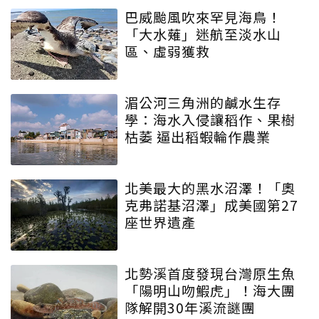
巴威颱風吹來罕見海鳥！
「大水薙」迷航至淡水山
區、虛弱獲救
湄公河三角洲的鹹水生存
學：海水入侵讓稻作、果樹
枯萎 逼出稻蝦輪作農業
北美最大的黑水沼澤！「奧
克弗諾基沼澤」成美國第27
座世界遺產
北勢溪首度發現台灣原生魚
「陽明山吻鰕虎」！海大團
隊解開30年溪流謎團