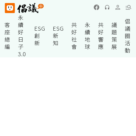
永
倡
客
續
共
永
共
議
ESG
ESG
議
座
好
好
續
好
題
創
新
圈
總
日
社
地
響
策
新
知
活
編
子
會
球
應
展
動
3.0