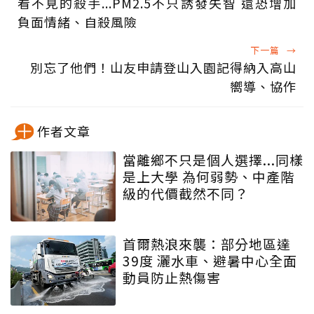
看不見的殺手...PM2.5不只誘發失智 還恐增加
負面情緒、自殺風險
下一篇
→
別忘了他們！山友申請登山入園記得納入高山
嚮導、協作
作者文章
當離鄉不只是個人選擇...同樣
是上大學 為何弱勢、中產階
級的代價截然不同？
首爾熱浪來襲：部分地區達
39度 灑水車、避暑中心全面
動員防止熱傷害