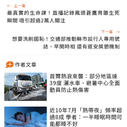
←
上一篇
最真實的生命課！直播記錄鳳頭蒼鷹育雛生死
瞬間 吸引超過2萬人關注
下一篇
→
想要洗刷國恥！交通部推動縣市設行人專用號
誌、早開時相 還有道安獎懲機制
作者文章
首爾熱浪來襲：部分地區達
39度 灑水車、避暑中心全面
動員防止熱傷害
近10年7月「熱帶夜」頻率超
過8成 學者：一半睡眠時間可
能都睡不好