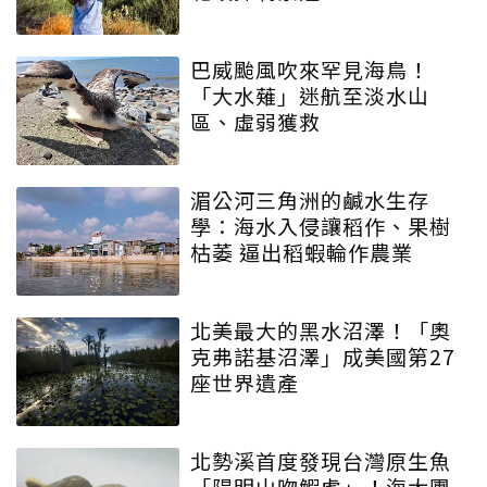
巴威颱風吹來罕見海鳥！
「大水薙」迷航至淡水山
區、虛弱獲救
湄公河三角洲的鹹水生存
學：海水入侵讓稻作、果樹
枯萎 逼出稻蝦輪作農業
北美最大的黑水沼澤！「奧
克弗諾基沼澤」成美國第27
座世界遺產
北勢溪首度發現台灣原生魚
「陽明山吻鰕虎」！海大團