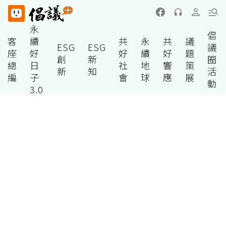
永
倡
客
續
共
永
共
議
ESG
ESG
議
座
好
好
續
好
題
創
新
圈
總
日
社
地
響
策
新
知
活
編
子
會
球
應
展
動
3.0