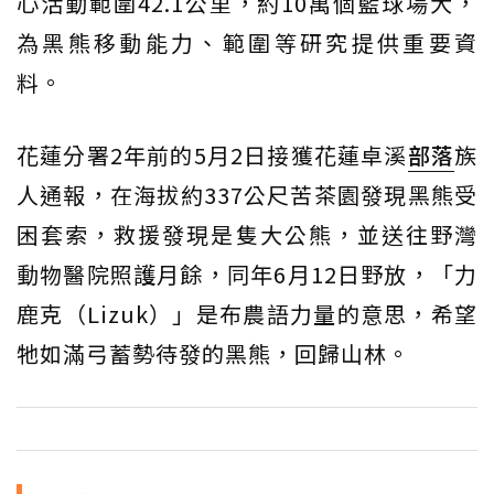
心活動範圍42.1公里，約10萬個籃球場大，
為黑熊移動能力、範圍等研究提供重要資
料。
花蓮分署2年前的5月2日接獲花蓮卓溪
部落
族
人通報，在海拔約337公尺苦茶園發現黑熊受
困套索，救援發現是隻大公熊，並送往野灣
動物醫院照護月餘，同年6月12日野放，「力
鹿克（Lizuk）」是布農語力量的意思，希望
牠如滿弓蓄勢待發的黑熊，回歸山林。