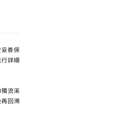
被妥善保
進行詳細
的獨流溪
後再回溯