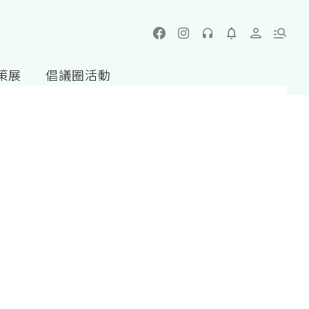
策展
倡議圈活動