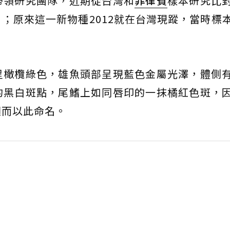
帶領研究團隊，近期從台灣和
菲律賓
樣本研究比
；原來這一新物種2012就在台灣現蹤，當時標
呈橄欖綠色，雄魚頭部呈現藍色金屬光澤，體側
的黑白斑點，尾鰭上如同唇印的一抹橘紅色斑，
翅而以此命名。