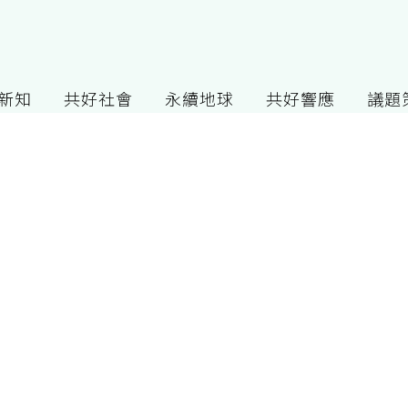
G新知
共好社會
永續地球
共好響應
議題