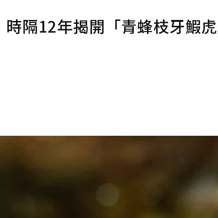
！時隔12年揭開「青蜂枝牙鰕