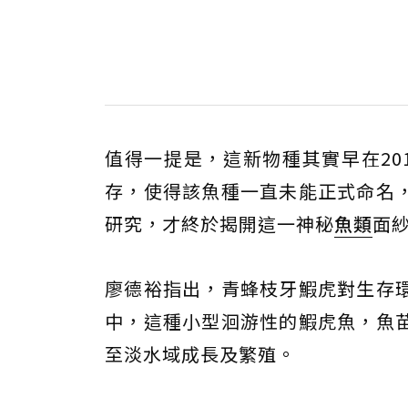
值得一提是，這新物種其實早在20
存，使得該魚種一直未能正式命名
研究，才終於揭開這一神秘
魚類
面
廖德裕指出，青蜂枝牙鰕虎對生存
中，這種小型洄游性的鰕虎魚，魚
至淡水域成長及繁殖。