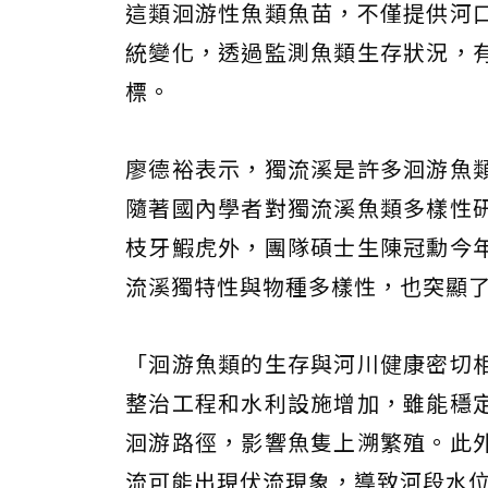
這類洄游性魚類魚苗，不僅提供河
統變化，透過監測魚類生存狀況，
標。
廖德裕表示，獨流溪是許多洄游魚
隨著國內學者對獨流溪魚類多樣性
枝牙鰕虎外，團隊碩士生陳冠勳今
流溪獨特性與物種多樣性，也突顯
「洄游魚類的生存與河川健康密切
整治工程和水利設施增加，雖能穩
洄游路徑，影響魚隻上溯繁殖。此
流可能出現伏流現象，導致河段水