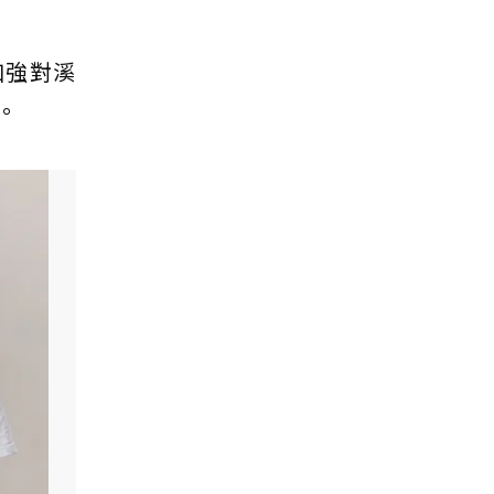
加強對溪
。