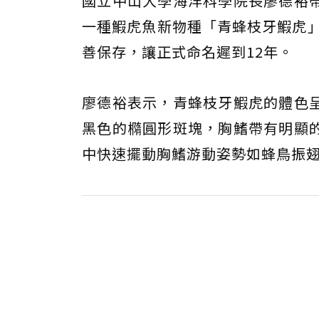
國立中山大學海洋科學院長廖德裕
一種鰕虎魚新物種「青蜂枝牙鰕虎」
善保存，讓正式命名遲到12年。
廖德裕表示，青蜂枝牙鰕虎的體色
黑色的橢圓形斑塊，胸鰭帶有明顯
中快速擺動胸鰭游動姿勢如蜂鳥振