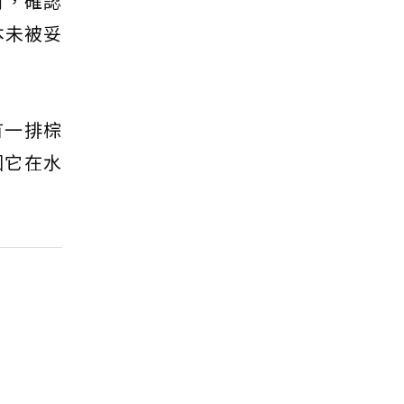
對，確認
本未被妥
有一排棕
因它在水