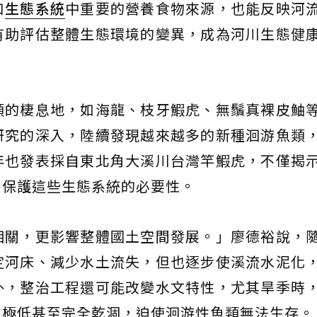
口
生態系統
中重要的營養食物來源，也能反映河
有助評估整體生態環境的變異，成為河川生態健
類的棲息地，如海龍、枝牙鰕虎、無鬚真裸皮鮋
研究的深入，陸續發現越來越多的新種洄游魚類
年也發表採自東北角大溪川台灣竿鰕虎，不僅揭
了保護這些生態系統的必要性。
相關，更影響整體國土空間發展。」廖德裕說，
定河床、減少水土流失，但也逐步使溪流水泥化
外，整治工程還可能改變水文特性，尤其旱季時
位極低甚至完全乾涸，迫使洄游性魚類無法生存。