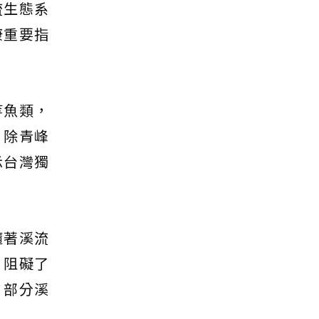
流生態系
康重要指
等魚類，
，除青峰
示台灣獨
隨著溪流
，阻礙了
，部分溪