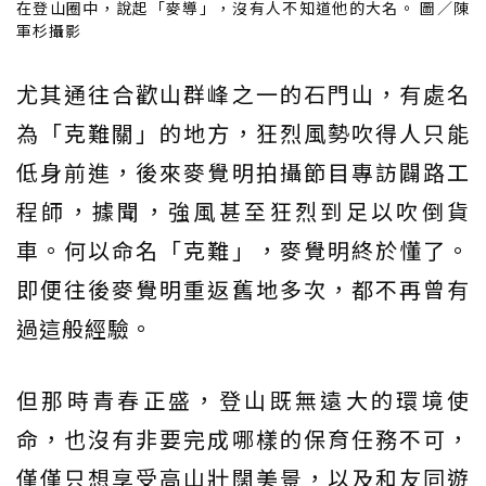
在登山圈中，說起「麥導」，沒有人不知道他的大名。 圖／陳
軍杉攝影
尤其通往合歡山群峰之一的石門山，有處名
為「克難關」的地方，狂烈風勢吹得人只能
低身前進，後來麥覺明拍攝節目專訪闢路工
程師，據聞，強風甚至狂烈到足以吹倒貨
車。何以命名「克難」，麥覺明終於懂了。
即便往後麥覺明重返舊地多次，都不再曾有
過這般經驗。
但那時青春正盛，登山既無遠大的環境使
命，也沒有非要完成哪樣的保育任務不可，
僅僅只想享受高山壯闊美景，以及和友同遊