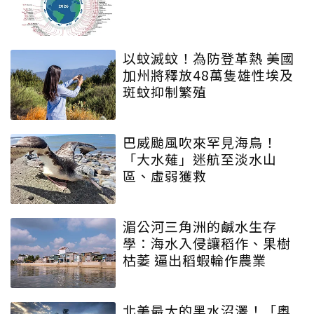
以蚊滅蚊！為防登革熱 美國
加州將釋放48萬隻雄性埃及
斑蚊抑制繁殖
巴威颱風吹來罕見海鳥！
「大水薙」迷航至淡水山
區、虛弱獲救
湄公河三角洲的鹹水生存
學：海水入侵讓稻作、果樹
枯萎 逼出稻蝦輪作農業
北美最大的黑水沼澤！「奧