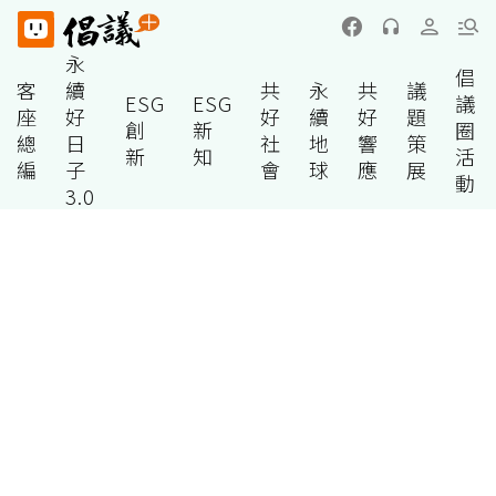
永
倡
客
續
共
永
共
議
ESG
ESG
議
座
好
好
續
好
題
創
新
圈
總
日
社
地
響
策
新
知
活
編
子
會
球
應
展
動
3.0